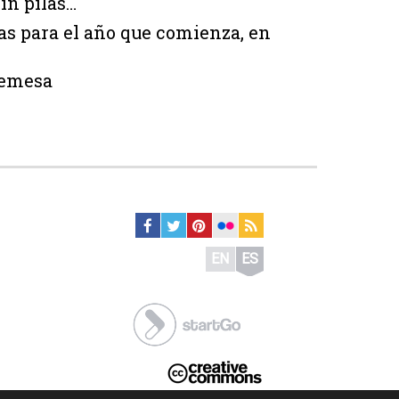
in pilas…
as para el año que comienza, en
remesa
EN
ES