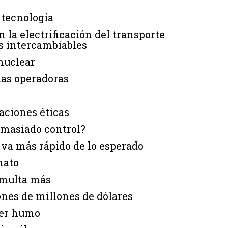
a tecnología
 la electrificación del transporte
as intercambiables
 nuclear
las operadoras
aciones éticas
emasiado control?
 va más rápido de lo esperado
mato
a multa más
ones de millones de dólares
der humo