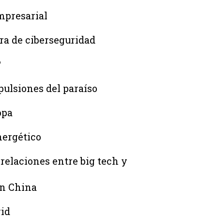
mpresarial
ra de ciberseguridad
?
pulsiones del paraíso
opa
nergético
relaciones entre big tech y
en China
rid