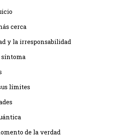
uicio
más cerca
ad y la irresponsabilidad
o síntoma
s
sus límites
dades
uántica
 momento de la verdad