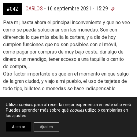
CARLOS
-
16 septiembre 2021 - 15:29
#042
Para mi, hasta ahora el principal inconveniente y que no veo
como se pueda solucionar son las monedas. Son con
diferencia lo que más abulta la cartera, y a día de hoy
cumplen funciones que no son posibles con el móvil,
como pagar por compras de muy bajo coste, dar algo de
dinero a un mendigo, tener acceso a una taquilla o carrito
de compra,…
Otro factor importante es que en el momento en que salgo
de la gran ciudad, y viajo a mi pueblo, el uso de tarjetas de
todo tipo, billetes o monedas se hace indispensable
Utilizo
cookies
para ofrecer la mejor experiencia en este sitio web.
Puedes aprender más sobre qué
cookies
utilizo o cambiarlas en
los ajustes.
MARC
-
11 octubre 2021 - 20:26
#043
Aceptar
Ajustes
Solo un pero, hecho en falta la privacidad del cash.