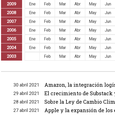
2009
Ene
Feb
Mar
Abr
May
Jun
2008
Ene
Feb
Mar
Abr
May
Jun
2007
Ene
Feb
Mar
Abr
May
Jun
2006
Ene
Feb
Mar
Abr
May
Jun
2005
Ene
Feb
Mar
Abr
May
Jun
2004
Ene
Feb
Mar
Abr
May
Jun
2003
Ene
Feb
Mar
Abr
May
Jun
Amazon, la integración logís
30 abril 2021
El crecimiento de Substack y
29 abril 2021
Sobre la Ley de Cambio Clim
28 abril 2021
Apple y la expansión de los
27 abril 2021