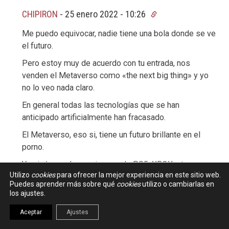
CHIPIRON
-
25 enero 2022 - 10:26
Me puedo equivocar, nadie tiene una bola donde se ve
el futuro.
Pero estoy muy de acuerdo con tu entrada, nos
venden el Metaverso como «the next big thing» y yo
no lo veo nada claro.
En general todas las tecnologías que se han
anticipado artificialmente han fracasado.
El Metaverso, eso si, tiene un futuro brillante en el
porno.
Y quizás en algunos juegos de PS5, XBOX, etc.
Utilizo
cookies
para ofrecer la mejor experiencia en este sitio web.
Para lo demás, no lo veo nada claro.
Puedes aprender más sobre qué
cookies
utilizo o cambiarlas en
los ajustes.
Acabo como tu: porno, porno, porno XDDD!
Aceptar
Ajustes