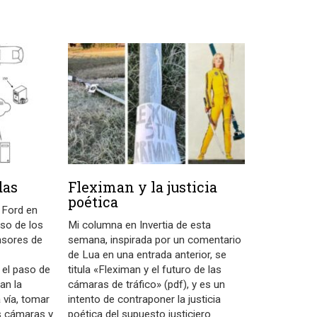
das
Fleximan y la justicia
poética
 Ford en
so de los
Mi columna en Invertia de esta
nsores de
semana, inspirada por un comentario
de Lua en una entrada anterior, se
 el paso de
titula «Fleximan y el futuro de las
an la
cámaras de tráfico» (pdf), y es un
 vía, tomar
intento de contraponer la justicia
s cámaras y
poética del supuesto justiciero