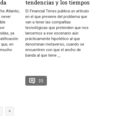
ida
tendencias y los tiempos
he Atlantic,
El Financial Times publica un artículo
 never
en el que previene del problema que
ible
van a tener las compañías
por
tecnológicas que pretenden que nos
idas, ya
lancemos a ese escenario aún
tificación
prácticamente hipotético al que
 que, en
denominan metaverso, cuando se
 mucho
encuentren con que el ancho de
banda al que tiene
…
35
»