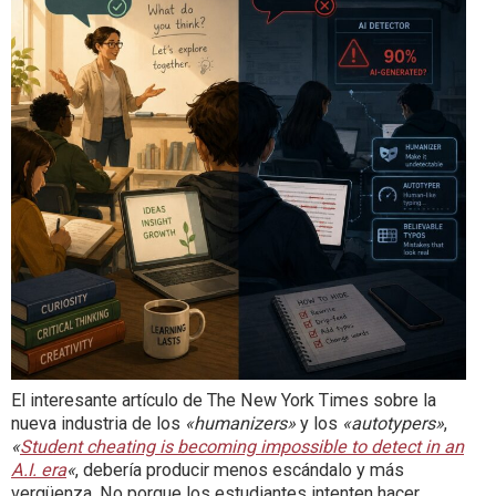
El interesante artículo de The New York Times sobre la
nueva industria de los
«humanizers»
y los
«autotypers»
,
«
Student cheating is becoming impossible to detect in an
A.I. era
«
, debería producir menos escándalo y más
vergüenza. No porque los estudiantes intenten hacer