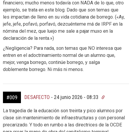
financiero; mucho menos todavía con NADA de lo que, otro
ejemplo, se trata en este blog. Dado que son temas que
les impactan de lleno en su vida cotidiana de borrego. («Ay,
jefe, jefe, pofavó, porfavó, dezcuénteme má de IRPF en la
nómina del mez, que luejo me sale a pajar muxo en la
declaración de la renta.»)
¿Negligencia? Para nada, son temas que NO interesa que
entren en el adoctrinamiento normal de un alumno que,
mejor, venga borrego, continúe borrego, y salga
doblemente borrego. Ni más ni menos.
DESAFECTO
-
24 junio 2026 - 08:33
#009
La tragedia de la educación son treinta y pico alumnos por
clase sin mantenimiento de infraestructuras y con personal
precarizado. Y todo en rumbo a las directrices de la OCDE
para crear la mano de obra del capitalismo terminal.