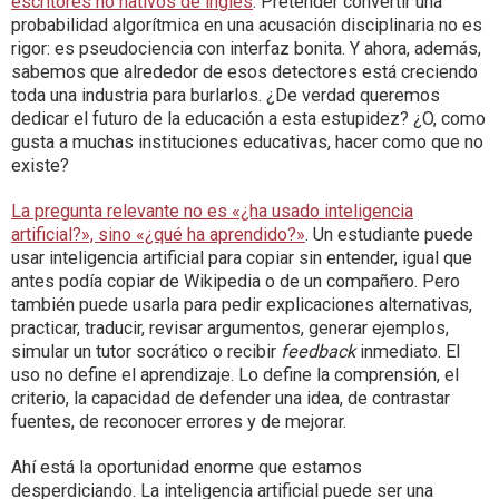
escritores no nativos de inglés
. Pretender convertir una
probabilidad algorítmica en una acusación disciplinaria no es
rigor: es pseudociencia con interfaz bonita. Y ahora, además,
sabemos que alrededor de esos detectores está creciendo
toda una industria para burlarlos. ¿De verdad queremos
dedicar el futuro de la educación a esta estupidez? ¿O, como
gusta a muchas instituciones educativas, hacer como que no
existe?
La pregunta relevante no es «¿ha usado inteligencia
artificial?», sino «¿qué ha aprendido?»
. Un estudiante puede
usar inteligencia artificial para copiar sin entender, igual que
antes podía copiar de Wikipedia o de un compañero. Pero
también puede usarla para pedir explicaciones alternativas,
practicar, traducir, revisar argumentos, generar ejemplos,
simular un tutor socrático o recibir
feedback
inmediato. El
uso no define el aprendizaje. Lo define la comprensión, el
criterio, la capacidad de defender una idea, de contrastar
fuentes, de reconocer errores y de mejorar.
Ahí está la oportunidad enorme que estamos
desperdiciando. La inteligencia artificial puede ser una