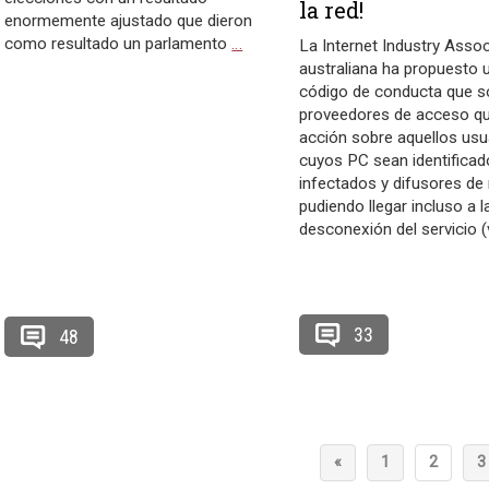
la red!
enormemente ajustado que dieron
como resultado un parlamento
…
La Internet Industry Assoc
australiana ha propuesto 
código de conducta que sol
proveedores de acceso q
acción sobre aquellos usu
cuyos PC sean identifica
infectados y difusores de
pudiendo llegar incluso a l
desconexión del servicio 
33
48
«
1
2
3