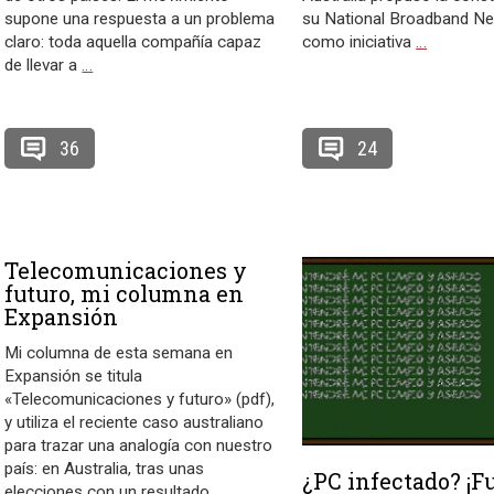
supone una respuesta a un problema
su National Broadband N
claro: toda aquella compañía capaz
como iniciativa
…
de llevar a
…
36
24
Telecomunicaciones y
futuro, mi columna en
Expansión
Mi columna de esta semana en
Expansión se titula
«Telecomunicaciones y futuro» (pdf),
y utiliza el reciente caso australiano
para trazar una analogía con nuestro
país: en Australia, tras unas
¿PC infectado? ¡F
elecciones con un resultado