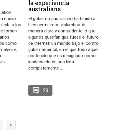
la experiencia
australiana
iation
un nuevo
El gobierno australiano ha tenido a
icita a los
bien permitirnos vislumbrar de
ue tomen
manera clara y contundente lo que
arios
algunos querrían que fuese el futuro
dos como
de Internet: un mundo bajo el control
 malware,
gubernamental, en el que todo aquel
a
contenido que es designado como
(vía
…
inadecuado en una lista
completamente
…
23
»