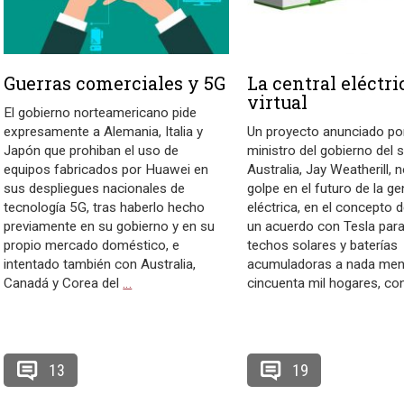
Guerras comerciales y 5G
La central eléctri
virtual
El gobierno norteamericano pide
expresamente a Alemania, Italia y
Un proyecto anunciado por
Japón que prohiban el uso de
ministro del gobierno del 
equipos fabricados por Huawei en
Australia, Jay Weatherill, 
sus despliegues nacionales de
golpe en el futuro de la g
tecnología 5G, tras haberlo hecho
eléctrica, en el concepto 
previamente en su gobierno y en su
un acuerdo con Tesla para
propio mercado doméstico, e
techos solares y baterías
intentado también con Australia,
acumuladoras a nada me
Canadá y Corea del
…
cincuenta mil hogares, co
13
19