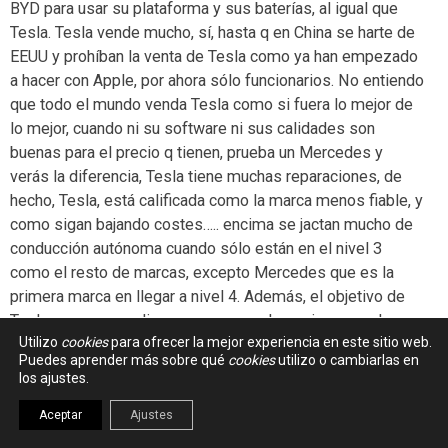
BYD para usar su plataforma y sus baterías, al igual que
Tesla. Tesla vende mucho, sí, hasta q en China se harte de
EEUU y prohíban la venta de Tesla como ya han empezado
a hacer con Apple, por ahora sólo funcionarios. No entiendo
que todo el mundo venda Tesla como si fuera lo mejor de
lo mejor, cuando ni su software ni sus calidades son
buenas para el precio q tienen, prueba un Mercedes y
verás la diferencia, Tesla tiene muchas reparaciones, de
hecho, Tesla, está calificada como la marca menos fiable, y
como sigan bajando costes….. encima se jactan mucho de
conducción autónoma cuando sólo están en el nivel 3
como el resto de marcas, excepto Mercedes que es la
primera marca en llegar a nivel 4. Además, el objetivo de
Tesla no es ganar dinero con sus coches, si no con el
Utilizo
cookies
para ofrecer la mejor experiencia en este sitio web.
software de sus coches, mediante suscripciones,
Puedes aprender más sobre qué
cookies
utilizo o cambiarlas en
actualizaciones, etc…. En cuanto al coche eléctrico en
los ajustes.
general, en estos momentos estamos como cuando
salieron los primeros smartphones, que te comprabas uno
Aceptar
Ajustes
hoy y al día siguiente se había quedado obsoleto pq salía