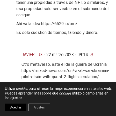
tener una propiedad a través de NFT, o similares, y
esa propiedad solo ser visible en el submundo del
cacique.
Ahí va la idea https://6529.io/om/
Es sólo cuestión de tiempo, talendo y dinero.
JAVIER LUX
-
22 marzo 2023 - 09:14
Otro metaverso, este el de la guerra de Ucrania:
https://mixed-news.com/en/vr-at-war-ukrainian-
pilots-train-with-quest-2-flight-simulation/
Utilizo
cookies
para ofrecer la mejor experiencia en este sitio web.
Puedes aprender más sobre qué
cookies
utilizo o cambiarlas en
los ajustes.
ENRIQUE
-
21 marzo 2023 - 09:24
#021
Aceptar
Ajustes
¿Qué cualquier tecnología madurará y tendrá un nicho