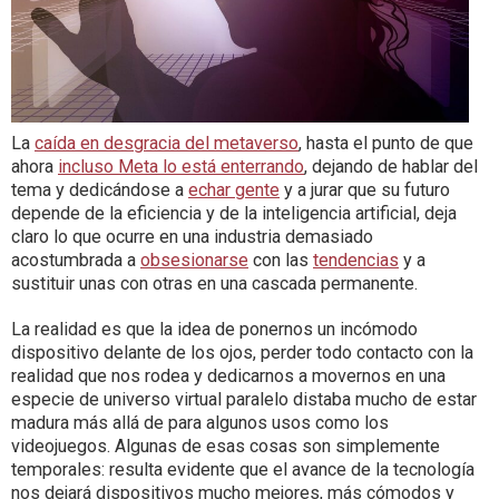
La
caída en desgracia del metaverso
, hasta el punto de que
ahora
incluso Meta lo está enterrando
, dejando de hablar del
tema y dedicándose a
echar gente
y a jurar que su futuro
depende de la eficiencia y de la inteligencia artificial, deja
claro lo que ocurre en una industria demasiado
acostumbrada a
obsesionarse
con las
tendencias
y a
sustituir unas con otras en una cascada permanente.
La realidad es que la idea de ponernos un incómodo
dispositivo delante de los ojos, perder todo contacto con la
realidad que nos rodea y dedicarnos a movernos en una
especie de universo virtual paralelo distaba mucho de estar
madura más allá de para algunos usos como los
videojuegos. Algunas de esas cosas son simplemente
temporales: resulta evidente que el avance de la tecnología
nos dejará dispositivos mucho mejores, más cómodos y