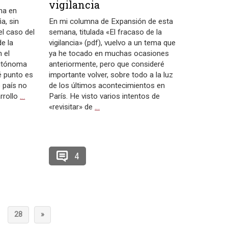
vigilancia
na en
a, sin
En mi columna de Expansión de esta
el caso del
semana, titulada «El fracaso de la
de la
vigilancia» (pdf), vuelvo a un tema que
 el
ya he tocado en muchas ocasiones
autónoma
anteriormente, pero que consideré
é punto es
importante volver, sobre todo a la luz
 país no
de los últimos acontecimientos en
arrollo
…
París. He visto varios intentos de
«revisitar» de
…
4
28
»