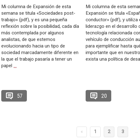
Mi columna de Expansión de esta
Mi columna de esta sema
semana se titula «Sociedades post-
Expansión se titula «Españ
trabajo» (pdf), y es una pequeña
conductor» (pdf), y utiliza 
reflexión sobre la posibilidad, cada día
liderazgo en el desarrollo 
más contemplada por algunos
tecnología relacionada con
analistas, de que estemos
vehículo de conducción 
evolucionando hacia un tipo de
para ejemplificar hasta qu
sociedad marcadamente diferente en
importante que en nuestro
la que el trabajo pasaría a tener un
exista una política de des
papel
…
57
20
…
«
1
2
3