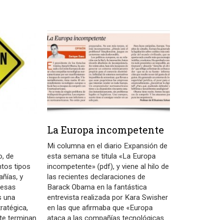
La Europa incompetente
Mi columna en el diario Expansión de
o, de
esta semana se titula «La Europa
ntos tipos
incompetente» (pdf), y viene al hilo de
ñías, y
las recientes declaraciones de
resas
Barack Obama en la fantástica
s una
entrevista realizada por Kara Swisher
ratégica,
en las que afirmaba que «Europa
te terminan
ataca a las compañías tecnológicas