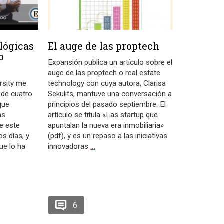
lógicas
El auge de las proptech
o
Expansión publica un artículo sobre el
e
auge de las proptech o real estate
rsity me
technology con cuya autora, Clarisa
 de cuatro
Sekulits, mantuve una conversación a
que
principios del pasado septiembre. El
as
artículo se titula «Las startup que
e este
apuntalan la nueva era inmobiliaria»
s días, y
(pdf), y es un repaso a las iniciativas
ue lo ha
innovadoras
…
6