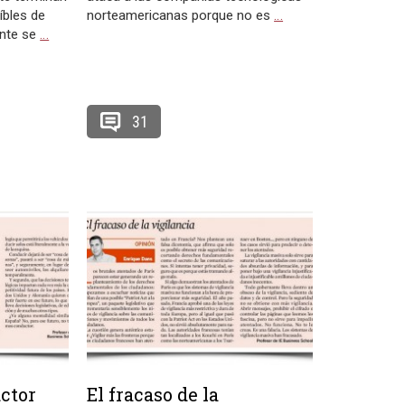
íbles de
norteamericanas porque no es
…
ente se
…
31
ctor
El fracaso de la