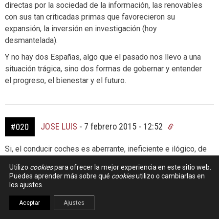
directas por la sociedad de la información, las renovables
con sus tan criticadas primas que favorecieron su
expansión, la inversión en investigación (hoy
desmantelada).
Y no hay dos Españas, algo que el pasado nos llevo a una
situación trágica, sino dos formas de gobernar y entender
el progreso, el bienestar y el futuro.
JOSE LUIS
-
7 febrero 2015 - 12:52
#020
Si, el conducir coches es aberrante, ineficiente e ilógico, de
hecho es la actividad más irritantemente boba que realizo
Utilizo
cookies
para ofrecer la mejor experiencia en este sitio web.
a diario.
Puedes aprender más sobre qué
cookies
utilizo o cambiarlas en
Pero indepedientemente que sea una inmensa mentira
los ajustes.
publicitaria, muchos conductores se sienten reconfortados,
Aceptar
Ajustes
con la falacia de la libertad, el estatus social o la falsa