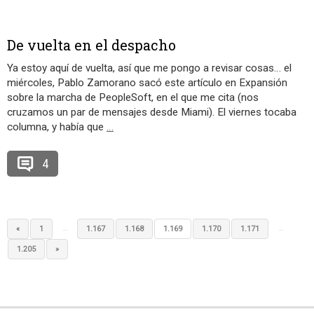
De vuelta en el despacho
Ya estoy aquí de vuelta, así que me pongo a revisar cosas… el
miércoles, Pablo Zamorano sacó este artículo en Expansión
sobre la marcha de PeopleSoft, en el que me cita (nos
cruzamos un par de mensajes desde Miami). El viernes tocaba
columna, y había que
…
4
…
…
«
1
1.167
1.168
1.169
1.170
1.171
1.205
»