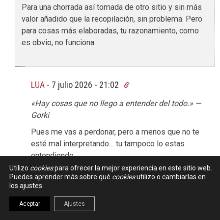
Para una chorrada así tomada de otro sitio y sin más
valor añadido que la recopilación, sin problema. Pero
para cosas más elaboradas, tu razonamiento, como
es obvio, no funciona.
LUA
-
7 julio 2026 - 21:02
«Hay cosas que no llego a entender del todo.» —
Gorki
Pues me vas a perdonar, pero a menos que no te
esté mal interpretando… tu tampoco lo estas
entendiendo…
Utilizo
cookies
para ofrecer la mejor experiencia en este sitio web.
Da igual que tipo de respuesta este esperando el
Puedes aprender más sobre qué
cookies
utilizo o cambiarlas en
usuario, si es una simpleza como una receta de
los ajustes.
huevos estrellados, o como puedo hacer un
Aceptar
Ajustes
Javascript para no_se_que pollada…