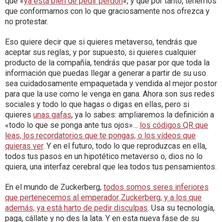
que «
ya está bien de pedir perdón
«, y que por tanto, tenemos
que conformarnos con lo que graciosamente nos ofrezca y
no protestar.
Eso quiere decir que si quieres metaverso, tendrás que
aceptar sus reglas, y por supuesto, si quieres cualquier
producto de la compañía, tendrás que pasar por que toda la
información que puedas llegar a generar a partir de su uso
sea cuidadosamente empaquetada y vendida al mejor postor
para que la use como le venga en gana. Ahora son sus redes
sociales y todo lo que hagas o digas en ellas, pero si
quieres
unas gafas
, ya lo sabes: ampliaremos la definición a
«todo lo que se ponga ante tus ojos»…
los códigos QR que
leas, los recordatorios que te pongas, o los vídeos que
quieras ver
. Y en el futuro, todo lo que reproduzcas en ella,
todos tus pasos en un hipotético metaverso o, dios no lo
quiera, una interfaz cerebral que lea todos tus pensamientos.
En el mundo de Zuckerberg,
todos somos seres inferiores
que pertenecemos al emperador Zuckerberg, y a los que
además, ya está harto de pedir disculpas
. Usa su tecnología,
paga, cállate y no des la lata. Y en esta nueva fase de su