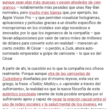
aunque sean algo más gruesas y pesen alrededor de cien
gramos
– notablemente más pesadas que unas Ray-Ban
normales, pero
mucho más ligeras
que, por ejemplo, las
Apple Vision Pro – y que permiten visualizar hologramas,
aplicaciones y películas gracias a un diseño específico de
microprismas en los cristales son algo novedoso e
innovador, por lo que los ingenieros de la compañía – que
llevan adquisiciones por valor de varios miles de millones
de dólares para convertir esto en realidad – merecen un
cierto crédito. Al César – o perdón, a Zuck, ahora auto-
nominado emperador a golpe de camiseta – lo que es del
César.
A partir de ahí, la cuestión es lo que la compañía nos ofrece
realmente. Porque aunque
otra de las camisetas de
Zuckerberg
diseñadas por él mismo leyese, esta vez en
griego, la frase
«Παθός Μαθός»
, o «aprender a través del
sufrimiento», la realidad es que la nueva filosofía de este
auténtico psicópata
carente de toda posible empatía por el
sufrimiento ajeno y capaz de
negar la relación causal entre el
uso de redes sociales y la salud mental de los jóvenes
, es