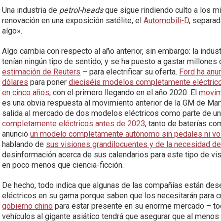
Una industria de
petrol-heads
que sigue rindiendo culto a los m
renovación en una exposición satélite, el
Automobili-D
, separad
algo».
Algo cambia con respecto al año anterior, sin embargo: la indus
tenían ningún tipo de sentido, y se ha puesto a gastar millone
estimación de Reuters
– para electrificar su oferta.
Ford ha anu
dólares
para poner
dieciséis modelos completamente eléctricos
en cinco años
, con el primero llegando en el año 2020. El
movimi
es una obvia respuesta al movimiento anterior de la GM de Mary
salida al mercado de dos modelos eléctricos como parte de una i
completamente eléctricos antes de 2023
, tanto de baterías c
anunció
un modelo completamente autónomo sin pedales ni vo
hablando de
sus visiones grandilocuentes y de la necesidad de 
desinformación acerca de sus calendarios para este tipo de visi
en poco menos que ciencia-ficción.
De hecho, todo indica que algunas de las compañías están d
eléctricos en su gama porque saben que los necesitarán para c
gobierno chino
para estar presente en su enorme mercado – to
vehículos al gigante asiático tendrá que asegurar que al meno