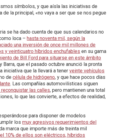
ismos símbolos, y que aísla las iniciativas de
a de la principal, «no vaya a ser que se nos pegue
tria se ha dado cuenta de que sus calendarios no
s como loca –
hasta noventa mil, según la
nciado una inversión de once mil millones de
 y veinticuatro híbridos enchufables
en su gama
ento de Bill Ford para situarse en este ámbito
 Barra, que el pasado octubre anunció la pronta
niciativa que la llevará a tener
veinte vehículos
omo de
célula de hidrógeno
, y que hace pocos días
lante
. Las compañías automovilísticas siguen
reconquistar las calles
, pero mantienen una total
ones, lo que las convierte, a efectos de realidad,
esesperándose para disponer de modelos
umplir los
muy agresivos requerimientos del
da marca que importe más de treinta mil
s
el 10% de ellos son eléctricos, híbridos