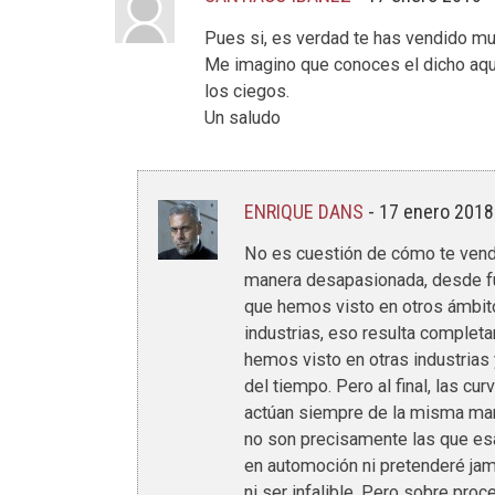
Pues si, es verdad te has vendido mu
Me imagino que conoces el dicho aquel
los ciegos.
Un saludo
ENRIQUE DANS
-
17 enero 2018
No es cuestión de cómo te vende
manera desapasionada, desde fu
que hemos visto en otros ámbit
industrias, eso resulta complet
hemos visto en otras industrias y
del tiempo. Pero al final, las cu
actúan siempre de la misma man
no son precisamente las que esa
en automoción ni pretenderé ja
ni ser infalible. Pero sobre pr