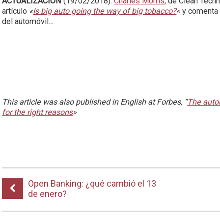
ACTUALIZACIÓN
(19/02/2018):
Charles Morris
, de Clean Tech
artículo
«
Is big auto going the way of big tobacco?
«
y comenta q
del automóvil…
This article was also published in English at Forbes, “
The autom
for the right reasons
»
Open Banking: ¿qué cambió el 13
de enero?