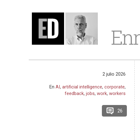
Enr
2 julio 2026
En
AI
,
artificial intelligence
,
corporate
,
feedback
,
jobs
,
work
,
workers
26