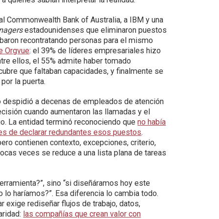
al Commonwealth Bank of Australia, a IBM y una
nagers
estadounidenses que eliminaron puestos
 acabaron recontratando personas para el mismo
e Orgvue
: el 39% de líderes empresariales hizo
entre ellos, el 55% admite haber tomado
ubre que faltaban capacidades, y finalmente se
por la puerta.
o despidió a decenas de empleados de atención
 decisión cuando aumentaron las llamadas y el
ajo. La entidad terminó reconociendo que
no había
es de declarar redundantes esos puestos
.
ro contienen contexto, excepciones, criterio,
pocas veces se reduce a una lista plana de tareas
erramienta?”, sino “si diseñáramos hoy este
o lo haríamos?”. Esa diferencia lo cambia todo.
 exige rediseñar flujos de trabajo, datos,
aridad:
las compañías que crean valor con