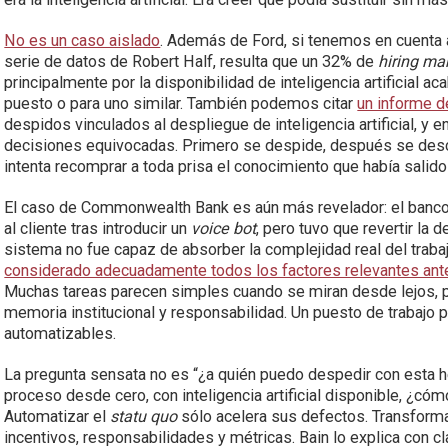
No es un caso aislado
. Además de Ford, si tenemos en cuenta 
serie de datos de Robert Half, resulta que un 32% de
hiring ma
principalmente por la disponibilidad de inteligencia artificial
puesto o para uno similar. También podemos citar
un informe d
despidos vinculados al despliegue de inteligencia artificial, y 
decisiones equivocadas. Primero se despide, después se desc
intenta recomprar a toda prisa el conocimiento que había salido 
El caso de Commonwealth Bank es aún más revelador: el banc
al cliente tras introducir un
voice bot
, pero tuvo que revertir la
sistema no fue capaz de absorber la complejidad real del trab
considerado adecuadamente todos los factores relevantes ant
Muchas tareas parecen simples cuando se miran desde lejos, pe
memoria institucional y responsabilidad. Un puesto de trabajo 
automatizables.
La pregunta sensata no es “¿a quién puedo despedir con esta h
proceso desde cero, con inteligencia artificial disponible, ¿cóm
Automatizar el
statu quo
sólo acelera sus defectos. Transformar
incentivos, responsabilidades y métricas. Bain lo explica con cl