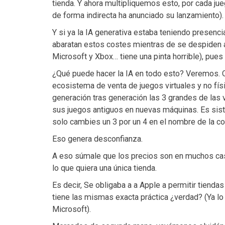
tienda. Y ahora multipliquemos esto, por cada ju
de forma indirecta ha anunciado su lanzamiento).
Y si ya la IA generativa estaba teniendo presenci
abaratan estos costes mientras de se despiden 
Microsoft y Xbox… tiene una pinta horrible), pues 
¿Qué puede hacer la IA en todo esto? Veremos. Q
ecosistema de venta de juegos virtuales y no fís
generación tras generación las 3 grandes de las
sus juegos antiguos en nuevas máquinas. Es sis
solo cambies un 3 por un 4 en el nombre de la co
Eso genera desconfianza.
A eso súmale que los precios son en muchos cas
lo que quiera una única tienda.
Es decir, Se obligaba a a Apple a permitir tiendas
tiene las mismas exacta práctica ¿verdad? (Ya lo
Microsoft).