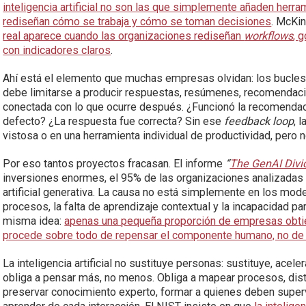
inteligencia artificial no son las que simplemente añaden herr
rediseñan cómo se trabaja y cómo se toman decisiones
. McKin
real aparece cuando las organizaciones rediseñan
workflows
, 
con indicadores claros
.
Ahí está el elemento que muchas empresas olvidan: los bucles de
debe limitarse a producir respuestas, resúmenes, recomendaci
conectada con lo que ocurre después. ¿Funcionó la recomendaci
defecto? ¿La respuesta fue correcta? Sin ese
feedback loop
, 
vistosa o en una herramienta individual de productividad, pero 
Por eso tantos proyectos fracasan. El informe
“
The GenAI Divi
inversiones enormes, el 95% de las organizaciones analizadas n
artificial generativa. La causa no está simplemente en los mode
procesos, la falta de aprendizaje contextual y la incapacidad pa
misma idea:
apenas una pequeña proporción de empresas obtien
procede sobre todo de repensar el componente humano, no de
La inteligencia artificial no sustituye personas: sustituye, ace
obliga a pensar más, no menos. Obliga a mapear procesos, dist
preservar conocimiento experto, formar a quienes deben super