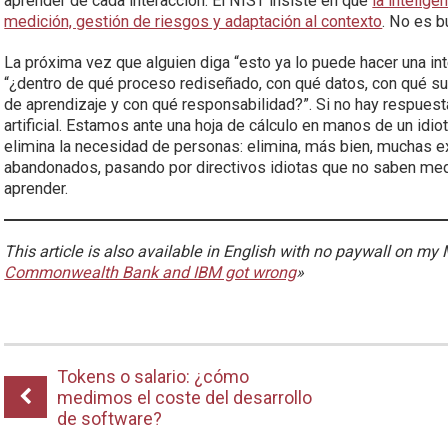
aprender de cada interacción. El NIST insiste en que
la intelige
medición, gestión de riesgos y adaptación al contexto
. No es b
La próxima vez que alguien diga “esto ya lo puede hacer una intel
“¿dentro de qué proceso rediseñado, con qué datos, con qué s
de aprendizaje y con qué responsabilidad?”. Si no hay respuest
artificial. Estamos ante una hoja de cálculo en manos de un idiot
elimina la necesidad de personas: elimina, más bien, muchas
abandonados, pasando por directivos idiotas que no saben med
aprender.
This article is also available in English with no paywall on m
Commonwealth Bank and IBM got wrong
»
Tokens o salario: ¿cómo
medimos el coste del desarrollo
de software?