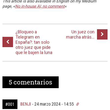
This article is also available in English on my Medium
page, «
No in-house AI, no comment
«
¿Bloqueo a
Un juez con
Telegram en
marcha atrás…
España?: tan solo
otro juez que pide
que le bajen la luna
5
comentarios
BENJI
-
24 marzo 2024 - 14:55
#001