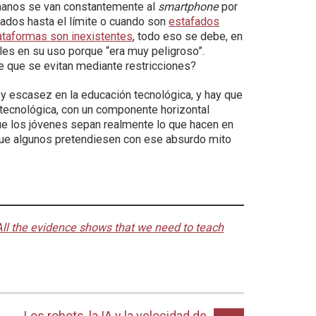
manos se van constantemente al
smartphone
por
tados hasta el límite o cuando son
estafados
ataformas son inexistentes
, todo eso se debe, en
rles en su uso porque “era muy peligroso”.
e que se evitan mediante restricciones?
 y escasez en la educación tecnológica, y hay que
tecnológica, con un componente horizontal
que los jóvenes sepan realmente lo que hacen en
ue algunos pretendiesen con ese absurdo mito
All the evidence shows that we need to teach
Los robots, la IA y la velocidad de