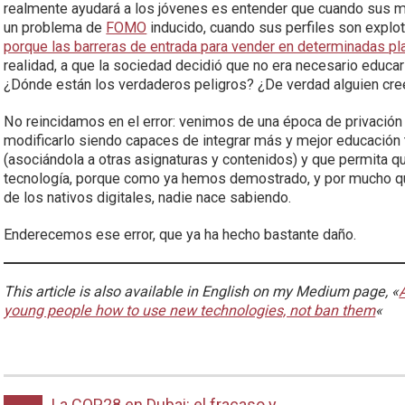
realmente ayudará a los jóvenes es entender que cuando sus 
un problema de
FOMO
inducido, cuando sus perfiles son explo
porque las barreras de entrada para vender en determinadas pl
realidad, a que la sociedad decidió que no era necesario educa
¿Dónde están los verdaderos peligros? ¿De verdad alguien cre
No reincidamos en el error: venimos de una época de privación
modificarlo siendo capaces de integrar más y mejor educación 
(asociándola a otras asignaturas y contenidos) y que permita 
tecnología, porque como ya hemos demostrado, y por mucho q
de los nativos digitales, nadie nace sabiendo.
Enderecemos ese error, que ya ha hecho bastante daño.
This article is also available in English on my Medium page, «
young people how to use new technologies, not ban them
«
La COP28 en Dubai: el fracaso y