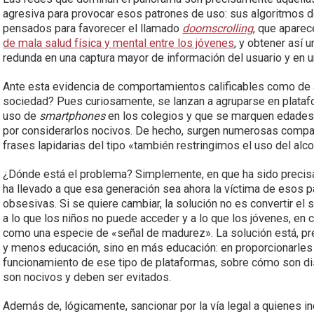
agresiva para provocar esos patrones de uso: sus algoritmos 
pensados para favorecer el llamado
doomscrolling
, que apare
de mala salud física y mental entre los jóvenes
, y obtener así
redunda en una captura mayor de información del usuario y en u
Ante esta evidencia de comportamientos calificables como de 
sociedad? Pues curiosamente, se lanzan a agruparse en platafo
uso de
smartphones
en los colegios y que se marquen edades 
por considerarlos nocivos. De hecho, surgen numerosas compa
frases lapidarias del tipo «también restringimos el uso del alco
¿Dónde está el problema? Simplemente, en que ha sido precisa
ha llevado a que esa generación sea ahora la víctima de esos 
obsesivas. Si se quiere cambiar, la solución no es convertir el
a lo que los niños no puede acceder y a lo que los jóvenes, en 
como una especie de «señal de madurez». La solución está, prec
y menos educación, sino en más educación: en proporcionarle
funcionamiento de ese tipo de plataformas, sobre cómo son d
son nocivos y deben ser evitados.
Además de, lógicamente, sancionar por la vía legal a quienes 