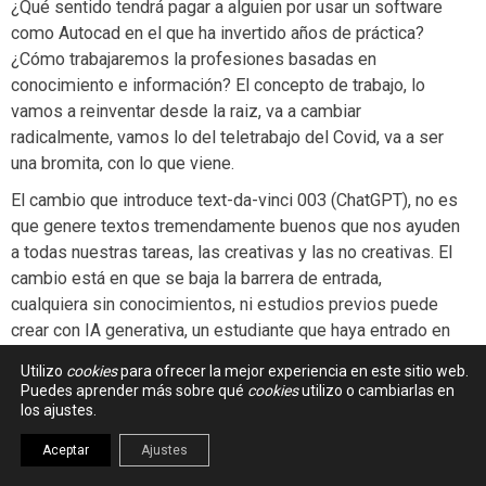
¿Qué sentido tendrá pagar a alguien por usar un software
como Autocad en el que ha invertido años de práctica?
¿Cómo trabajaremos la profesiones basadas en
conocimiento e información? El concepto de trabajo, lo
vamos a reinventar desde la raiz, va a cambiar
radicalmente, vamos lo del teletrabajo del Covid, va a ser
una bromita, con lo que viene.
El cambio que introduce text-da-vinci 003 (ChatGPT), no es
que genere textos tremendamente buenos que nos ayuden
a todas nuestras tareas, las creativas y las no creativas. El
cambio está en que se baja la barrera de entrada,
cualquiera sin conocimientos, ni estudios previos puede
crear con IA generativa, un estudiante que haya entrado en
Ingenieria Informática este año con 18 años, estará
Utilizo
cookies
para ofrecer la mejor experiencia en este sitio web.
flipando, verá el temario y dirá ¿dónde está Copilot?
Puedes aprender más sobre qué
cookies
utilizo o cambiarlas en
Entonces más que aprender un lenguage de programación
los ajustes.
u otro, deberá aprender a solucionar problemas complejos
Aceptar
Ajustes
con un AIsistente que ya va a estar a su lado toda su vida