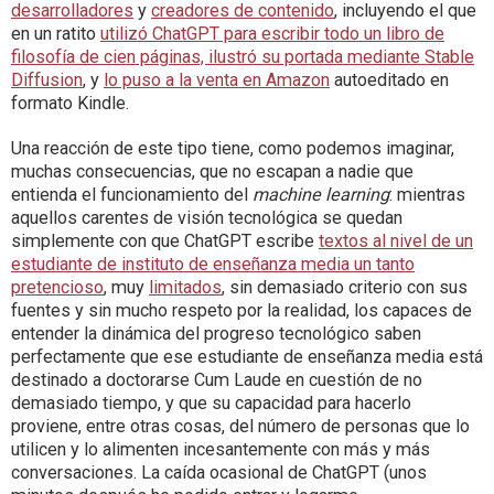
desarrolladores
y
creadores de contenido
, incluyendo el que
en un ratito
utilizó ChatGPT para escribir todo un libro de
filosofía de cien páginas, ilustró su portada mediante Stable
Diffusion
, y
lo puso a la venta en Amazon
autoeditado en
formato Kindle.
Una reacción de este tipo tiene, como podemos imaginar,
muchas consecuencias, que no escapan a nadie que
entienda el funcionamiento del
machine learning
: mientras
aquellos carentes de visión tecnológica se quedan
simplemente con que ChatGPT escribe
textos al nivel de un
estudiante de instituto de enseñanza media un tanto
pretencioso
, muy
limitados
, sin demasiado criterio con sus
fuentes y sin mucho respeto por la realidad, los capaces de
entender la dinámica del progreso tecnológico saben
perfectamente que ese estudiante de enseñanza media está
destinado a doctorarse Cum Laude en cuestión de no
demasiado tiempo, y que su capacidad para hacerlo
proviene, entre otras cosas, del número de personas que lo
utilicen y lo alimenten incesantemente con más y más
conversaciones. La caída ocasional de ChatGPT (unos