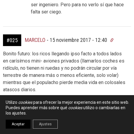
ser ingeniero. Pero para no verlo sí que hace
falta ser ciego.
MARCELO
-
15 noviembre 2017 - 12:40
#025
Bonito futuro: los ricos llegando ipso facto a todos lados
en carísímos mini- aviones privados (llamarlos coches es
ridículo, no tienen ni ruedas y no podrán circular por vía
terrestre de manera más o menos eficiente, solo volar)
mientras que el populacho pierde media vida en colosales
atascos diarios.
Aunque de momento no pueden volar ni los drones
Utilizo
cookies
para ofrecer la mejor experiencia en este sitio web.
mosquito de los niños.
Puedes aprender más sobre qué
cookies
utilizo o cambiarlas en
los ajustes.
Aceptar
Ajustes
DANIEL TERÁN
-
15 noviembre 2017 - 16:00