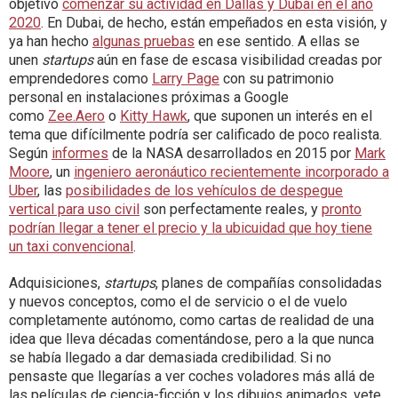
objetivo
comenzar su actividad en Dallas y Dubai en el año
2020
. En Dubai, de hecho, están empeñados en esta visión, y
ya han hecho
algunas pruebas
en ese sentido. A ellas se
unen
startups
aún en fase de escasa visibilidad creadas por
emprendedores como
Larry Page
con su patrimonio
personal en instalaciones próximas a Google
como
Zee.Aero
o
Kitty Hawk
, que suponen un interés en el
tema que difícilmente podría ser calificado de poco realista.
Según
informes
de la NASA desarrollados en 2015 por
Mark
Moore
, un
ingeniero aeronáutico recientemente incorporado a
Uber
, las
posibilidades de los vehículos de despegue
vertical para uso civil
son perfectamente reales, y
pronto
podrían llegar a tener el precio y la ubicuidad que hoy tiene
un taxi convencional
.
Adquisiciones,
startups
, planes de compañías consolidadas
y nuevos conceptos, como el de servicio o el de vuelo
completamente autónomo, como cartas de realidad de una
idea que lleva décadas comentándose, pero a la que nunca
se había llegado a dar demasiada credibilidad. Si no
pensaste que llegarías a ver coches voladores más allá de
las películas de ciencia-ficción y los dibujos animados, vete