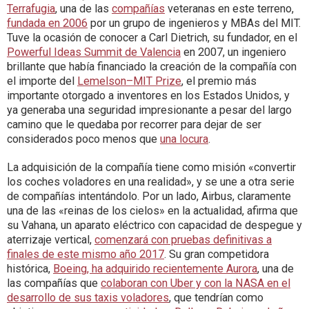
Terrafugia
, una de las
compañías
veteranas en este terreno,
fundada en 2006
por un grupo de ingenieros y MBAs del MIT.
Tuve la ocasión de conocer a Carl Dietrich, su fundador, en el
Powerful Ideas Summit de Valencia
en 2007, un ingeniero
brillante que había financiado la creación de la compañía con
el importe del
Lemelson–MIT Prize
, el premio más
importante otorgado a inventores en los Estados Unidos, y
ya generaba una seguridad impresionante a pesar del largo
camino que le quedaba por recorrer para dejar de ser
considerados poco menos que
una locura
.
La adquisición de la compañía tiene como misión «convertir
los coches voladores en una realidad», y se une a otra serie
de compañías intentándolo. Por un lado, Airbus, claramente
una de las «reinas de los cielos» en la actualidad, afirma que
su Vahana, un aparato eléctrico con capacidad de despegue y
aterrizaje vertical,
comenzará con pruebas definitivas a
finales de este mismo año 2017
. Su gran competidora
histórica,
Boeing, ha adquirido recientemente Aurora
, una de
las compañías que
colaboran con Uber y con la NASA en el
desarrollo de sus taxis voladores
, que tendrían como