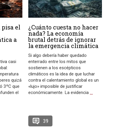
 pisa el
¿Cuánto cuesta no hacer
nada? La economía
tica a
brutal detrás de ignorar
la emergencia climática
Si algo debería haber quedado
iva casi
enterrado entre los mitos que
obal:
sostienen a los escépticos
emperatura
climáticos es la idea de que luchar
beres quizá
contra el calentamiento global es un
ó 3ºC que
«lujo» imposible de justificar
nfunden el
económicamente. La evidencia
…
39