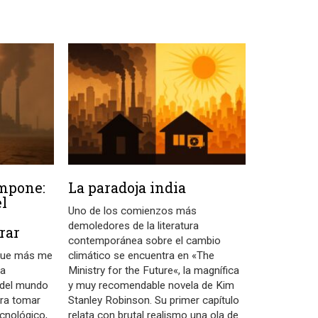
ompone:
La paradoja india
el
Uno de los comienzos más
demoledores de la literatura
rar
contemporánea sobre el cambio
 que más me
climático se encuentra en «The
la
Ministry for the Future«, la magnífica
d del mundo
y muy recomendable novela de Kim
ara tomar
Stanley Robinson. Su primer capítulo
cnológico,
relata con brutal realismo una ola de