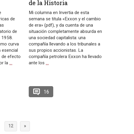
de la Historia
e
Mi columna en Invertia de esta
icas de
semana se titula «Exxon y el cambio
as
de era» (pdf), y da cuenta de una
atorio de
situación completamente absurda en
 1958.
una sociedad capitalista: una
omo curva
compañía llevando a los tribunales a
a esencial
sus propios accionistas. La
 de efecto
compañía petrolera Exxon ha llevado
or la
…
ante los
…
16
12
»