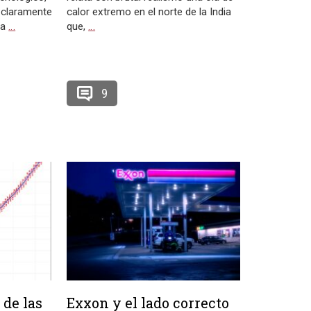
 claramente
calor extremo en el norte de la India
 a
…
que,
…
9
 de las
Exxon y el lado correcto