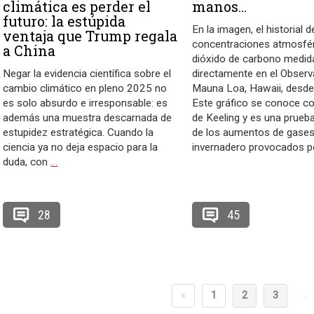
climática es perder el
manos…
futuro: la estúpida
En la imagen, el historial d
ventaja que Trump regala
concentraciones atmosfér
a China
dióxido de carbono medid
Negar la evidencia científica sobre el
directamente en el Observ
cambio climático en pleno 2025 no
Mauna Loa, Hawaii, desde
es solo absurdo e irresponsable: es
Este gráfico se conoce c
además una muestra descarnada de
de Keeling y es una prueb
estupidez estratégica. Cuando la
de los aumentos de gases
ciencia ya no deja espacio para la
invernadero provocados p
duda, con
…
28
45
…
«
1
2
3