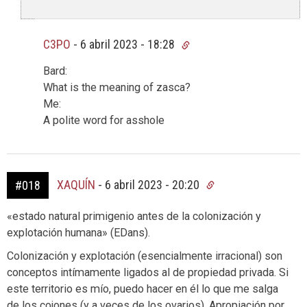
C3PO
-
6 abril 2023 - 18:28
Bard:
What is the meaning of zasca?
Me:
A polite word for asshole
XAQUÍN
-
6 abril 2023 - 20:20
#018
«estado natural primigenio antes de la colonización y
explotación humana» (EDans).
Colonización y explotación (esencialmente irracional) son
conceptos intímamente ligados al de propiedad privada. Si
este territorio es mío, puedo hacer en él lo que me salga
de los cojones (y a veces de los ovarios). Apropiación por