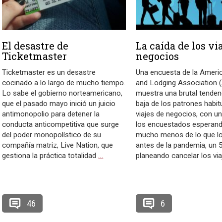
El desastre de
La caída de los vi
Ticketmaster
negocios
Ticketmaster es un desastre
Una encuesta de la Ameri
cocinado a lo largo de mucho tiempo.
and Lodging Association
Lo sabe el gobierno norteamericano,
muestra una brutal tendenc
que el pasado mayo inició un juicio
baja de los patrones habit
antimonopolio para detener la
viajes de negocios, con u
conducta anticompetitiva que surge
los encuestados esperando
del poder monopolístico de su
mucho menos de lo que lo
compañía matriz, Live Nation, que
antes de la pandemia, un
gestiona la práctica totalidad
…
planeando cancelar los vi
46
6