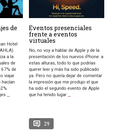
ajes de
Eventos presenciales
frente a eventos
virtuales
can Hotel
 (AHLA)
No, no voy a hablar de Apple y de la
ia a la
presentación de los nuevos iPhone: a
uales de
estas alturas, todo lo que podrías
n 67% de
querer leer y más ha sido publicado
 viajar
ya. Pero no quería dejar de comentar
 hacían
la impresión que me produjo el que
 52%
ha sido el segundo evento de Apple
ajes
…
que ha tenido lugar
…
29