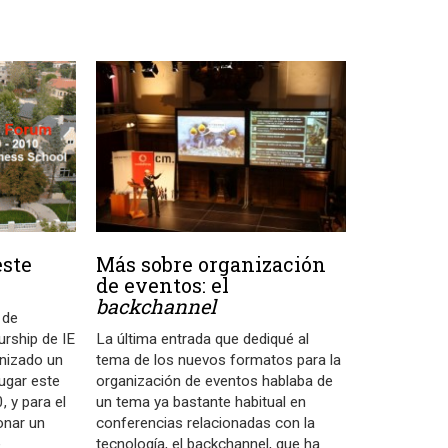
este
Más sobre organización
de eventos: el
backchannel
 de
urship de IE
La última entrada que dediqué al
nizado un
tema de los nuevos formatos para la
lugar este
organización de eventos hablaba de
, y para el
un tema ya bastante habitual en
onar un
conferencias relacionadas con la
e
tecnología, el backchannel, que ha