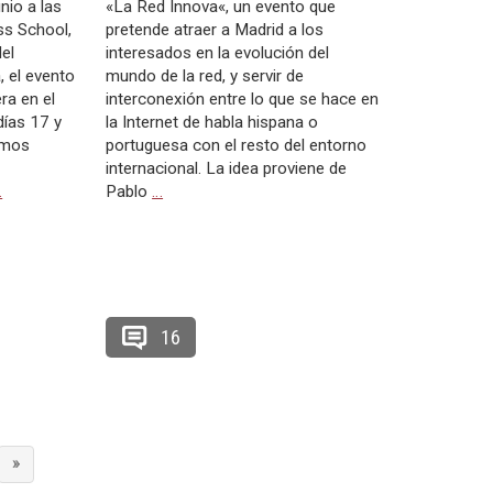
nio a las
«La Red Innova«, un evento que
ss School,
pretende atraer a Madrid a los
el
interesados en la evolución del
 el evento
mundo de la red, y servir de
ra en el
interconexión entre lo que se hace en
días 17 y
la Internet de habla hispana o
emos
portuguesa con el resto del entorno
internacional. La idea proviene de
…
Pablo
…
16
»