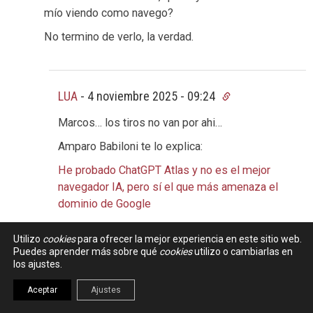
mío viendo como navego?
No termino de verlo, la verdad.
LUA
-
4 noviembre 2025 - 09:24
Marcos… los tiros no van por ahi…
Amparo Babiloni te lo explica:
He probado ChatGPT Atlas y no es el mejor
navegador IA, pero sí el que más amenaza el
dominio de Google
El agente de ChatGPT Atlas me ha hecho la
Utilizo
cookies
para ofrecer la mejor experiencia en este sitio web.
compra en Mercadona y ahora tengo la
Puedes aprender más sobre qué
cookies
utilizo o cambiarlas en
despensa llena de ajos
los ajustes.
y Javi Pastor, pone la guinda que todos
Aceptar
Ajustes
esperamos: