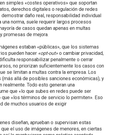
s en simples «costes operativos» que soportan
atos, derechos digitales o regulación de redes
demostrar daño real, responsabilidad individual
la una norma, suele requerir largos procesos
a mayoría de casos quedan apenas en multas
 y promesas de mejora.
 imágenes estaban «públicas», que los sistemas
rios pueden hacer
«opt-out»
o cambiar privacidad,
dificulta responsabilizar penalmente o cerrar
rsos, no priorizan suficientemente los casos con
ue se limitan a multas contra la empresa. Los
 (más allá de posibles sanciones económicas), y
en realmente. Todo esto generan una
sume que «lo que subes en redes puede ser
 que «los términos de servicio lo permiten». Eso
ntad de muchos usuarios de exigir
ienes diseñan, aprueban o supervisan estas
n que el uso de imágenes de menores, en ciertas