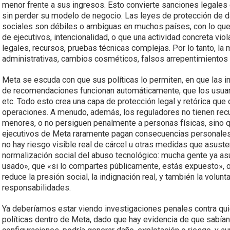
menor frente a sus ingresos. Esto convierte sanciones legale
sin perder su modelo de negocio. Las leyes de protección de d
sociales son débiles o ambiguas en muchos países, con lo que 
de ejecutivos, intencionalidad, o que una actividad concreta vio
legales, recursos, pruebas técnicas complejas. Por lo tanto, l
administrativas, cambios cosméticos, falsos arrepentimientos
Meta se escuda con que sus políticas lo permiten, en que las
de recomendaciones funcionan automáticamente, que los usua
etc. Todo esto crea una capa de protección legal y retórica que 
operaciones. A menudo, además, los reguladores no tienen recu
menores, o no persiguen penalmente a personas físicas, sino q
ejecutivos de Meta raramente pagan consecuencias personales
no hay riesgo visible real de cárcel u otras medidas que asust
normalización social del abuso tecnológico: mucha gente ya a
usado», que «si lo compartes públicamente, estás expuesto», o
reduce la presión social, la indignación real, y también la volu
responsabilidades.
Ya deberíamos estar viendo investigaciones penales contra qu
políticas dentro de Meta, dado que hay evidencia de que sabía