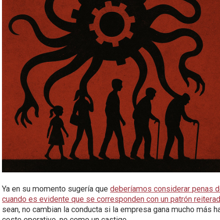
Ya en su momento sugería que
deberíamos considerar penas d
cuando es evidente que se corresponden con un patrón reitera
sean, no cambian la conducta si la empresa gana mucho más h
coste operativo, no como un castigo.