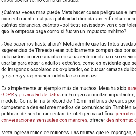
¿Cuántas veces más puede Meta hacer cosas peligrosas e inmo
consentimiento real para publicidad dirigida, sin enfrentar co
cuántas denuncias, cuántas «políticas revisadas» van a ser to
que la empresa paga como si fueran un impuesto mínimo?
¿Qué sabemos hasta ahora? Meta admite que las fotos usada
sugerencias de Threads) eran públicamente compartidas por ad
indignados: nunca consintieron conscientemente su uso en anu
usarían para atraer a adultos extraños, como es evidente que s
de imágenes escolares es explotador, es buscar carnaza delibe
grooming
y exposición indebida de menores.
Es simplemente un ejemplo más de muchos: Meta ha sido
san
GDPR
y
privacidad de datos
en Europa con multas importantes,
modelo. Como la multa récord de 1.2 mil millones de euros por 
competencia desleal ante medios de comunicación. También so
políticas de sus herramientas de inteligencia artificial
permiten
conversaciones sensuales con menores
, ofrecer
desinformaci
Meta ingresa miles de millones. Las multas que le impongan, 