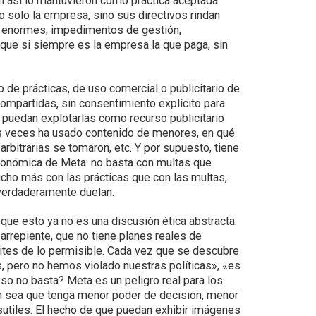
un así lo mantuvieron como práctica aceptada.
solo la empresa, sino sus directivos rindan
s enormes, impedimentos de gestión,
Porque si siempre es la empresa la que paga, sin
de prácticas, de uso comercial o publicitario de
mpartidas, sin consentimiento explícito para
puedan explotarlas como recurso publicitario
as veces ha usado contenido de menores, en qué
bitrarias se tomaron, etc. Y por supuesto, tiene
económica de Meta: no basta con multas que
cho más con las prácticas que con las multas,
 verdaderamente duelan.
que esto ya no es una discusión ética abstracta:
rrepiente, que no tiene planes reales de
mites de lo permisible. Cada vez que se descubre
s, pero no hemos violado nuestras políticas», «es
so no basta? Meta es un peligro real para los
n sea que tenga menor poder de decisión, menor
sutiles. El hecho de que puedan exhibir imágenes