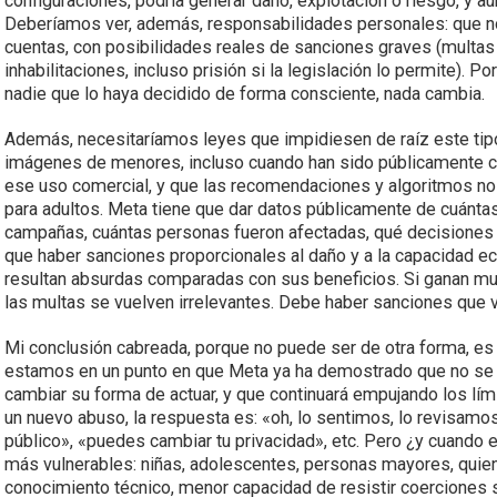
configuraciones, podría generar daño, explotación o riesgo, y a
Deberíamos ver, además, responsabilidades personales: que no 
cuentas, con posibilidades reales de sanciones graves (multa
inhabilitaciones, incluso prisión si la legislación lo permite). 
nadie que lo haya decidido de forma consciente, nada cambia.
Además, necesitaríamos leyes que impidiesen de raíz este tipo 
imágenes de menores, incluso cuando han sido públicamente co
ese uso comercial, y que las recomendaciones y algoritmos no 
para adultos. Meta tiene que dar datos públicamente de cuánt
campañas, cuántas personas fueron afectadas, qué decisiones ar
que haber sanciones proporcionales al daño y a la capacidad 
resultan absurdas comparadas con sus beneficios. Si ganan mu
las multas se vuelven irrelevantes. Debe haber sanciones que
Mi conclusión cabreada, porque no puede ser de otra forma, es 
estamos en un punto en que Meta ya ha demostrado que no se a
cambiar su forma de actuar, y que continuará empujando los lí
un nuevo abuso, la respuesta es: «oh, lo sentimos, lo revisamo
público», «puedes cambiar tu privacidad», etc. Pero ¿y cuando e
más vulnerables: niñas, adolescentes, personas mayores, quie
conocimiento técnico, menor capacidad de resistir coerciones 