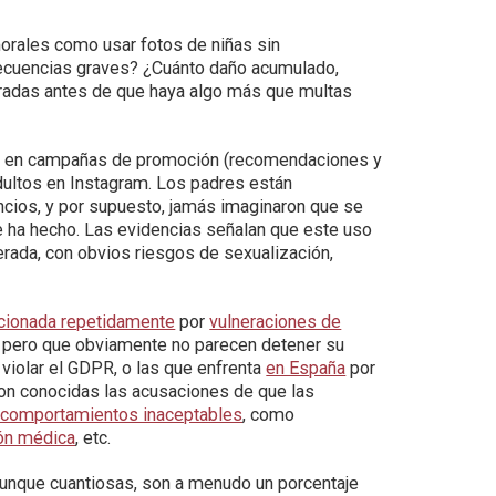
rales como usar fotos de niñas sin
nsecuencias graves? ¿Cuánto daño acumulado,
leradas antes de que haya algo más que multas
s en campañas de promoción (recomendaciones y
ultos en Instagram. Los padres están
ncios, y por supuesto, jamás imaginaron que se
e ha hecho. Las evidencias señalan que este uso
rada, con obvios riesgos de sexualización,
cionada repetidamente
por
vulneraciones de
 pero que obviamente no parecen detener su
violar el GDPR, o las que enfrenta
en España
por
n conocidas las acusaciones de que las
 comportamientos inaceptables
, como
ón médica
, etc.
aunque cuantiosas, son a menudo un porcentaje