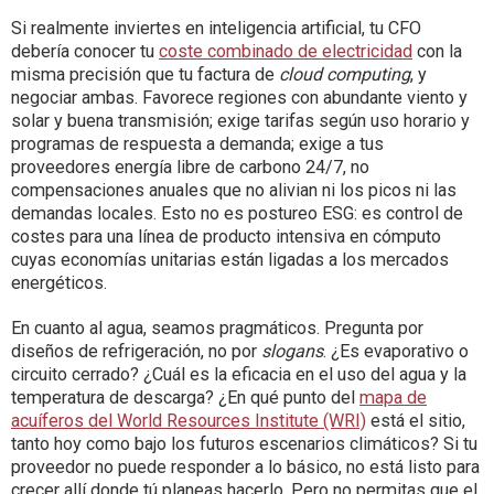
Si realmente inviertes en inteligencia artificial, tu CFO
debería conocer tu
coste combinado de electricidad
con la
misma precisión que tu factura de
cloud computing
, y
negociar ambas. Favorece regiones con abundante viento y
solar y buena transmisión; exige tarifas según uso horario y
programas de respuesta a demanda; exige a tus
proveedores energía libre de carbono 24/7, no
compensaciones anuales que no alivian ni los picos ni las
demandas locales. Esto no es postureo ESG: es control de
costes para una línea de producto intensiva en cómputo
cuyas economías unitarias están ligadas a los mercados
energéticos.
En cuanto al agua, seamos pragmáticos. Pregunta por
diseños de refrigeración, no por
slogans
. ¿Es evaporativo o
circuito cerrado? ¿Cuál es la eficacia en el uso del agua y la
temperatura de descarga? ¿En qué punto del
mapa de
acuíferos del World Resources Institute (WRI)
está el sitio,
tanto hoy como bajo los futuros escenarios climáticos? Si tu
proveedor no puede responder a lo básico, no está listo para
crecer allí donde tú planeas hacerlo. Pero no permitas que el