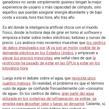
ganadores no serán simplemente quienes tengan la mejor
experiencia de usuario o más capacidad de cómputo, sino
aquellos que puedan asegurar energía abundante y de bajo
coste a escala, hora tras hora, año tras año.
Es ahí donde la inteligencia artificial choca con el mundo
físico, donde la historia deja de girar en torno al
software
y
empieza a tratar sobre redes eléctricas, turbinas y curvas de
precio. Los análisis más recientes muestran que
los centros
de datos impulsados por IA ya son un motor visible de la
demanda eléctrica en los Estados Unidos
, y empiezan a
elevar los precios minoristas
, una señal clara de que
la
restricción ha pasado de estar en las GPUs a estar en los
kilovatios-hora
.
Luego está el debate sobre el agua, que
necesita unos
cuantos matices
. En realidad, el problema es que el término
«uso de agua» se confunde frecuentemente con «consumo
de agua». En los centros de datos,
gran parte del agua
utilizada en los sistemas de refrigeración se extrae, se
emplea para absorber calor y luego se devuelve
. Caliente, sí,
pero se reincorpora al ciclo hídrico tras reducir su