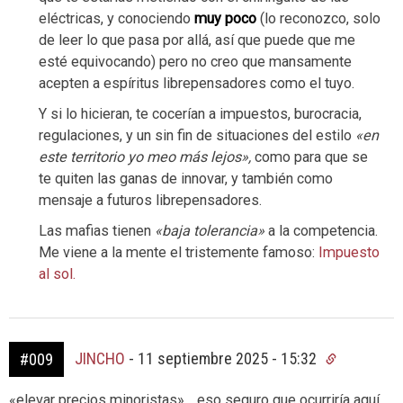
eléctricas, y conociendo
muy poco
(lo reconozco, solo
de leer lo que pasa por allá, así que puede que me
esté equivocando) pero no creo que mansamente
acepten a espíritus librepensadores como el tuyo.
Y si lo hicieran, te cocerían a impuestos, burocracia,
regulaciones, y un sin fin de situaciones del estilo
«en
este territorio yo meo más lejos»,
como para que se
te quiten las ganas de innovar, y también como
mensaje a futuros librepensadores.
Las mafias tienen
«baja tolerancia»
a la competencia.
Me viene a la mente el tristemente famoso:
Impuesto
al sol.
JINCHO
-
11 septiembre 2025 - 15:32
#009
«elevar precios minoristas»… eso seguro que ocurriría aquí.