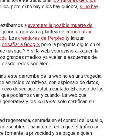
te al torrente tradicional:
25 millones de clics
lics, pero si no hay clics hay quiebra,
si no hay
mpezábamos a
aventurar la posible muerte de
 algunos empiezan a plantearse
cómo salvar
vada
. Los
creadores de Perplexity
lanzan
a
desafiar a Google
, pero la pregunta sigue en el
qué navegar? Y si la web sobreviviera, ¿quién la
ye. Los grandes medios ya vuelan a esquemas de
o) desde redes sociales.
na, este derrumbe de la web no es una tragedia,
 de anuncios vomitivos, con espionaje de datos,
o cuyo desenlace estaba cantado. El abuso de las
on qué podíamos ver y cuándo. La web que
l generativa y los
chatbots
sólo certifican su
 regenerada, centrada en el control del usuario,
ndeseables. Una internet en la que el tráfico se
se fomente la privacidad y se pague a quien