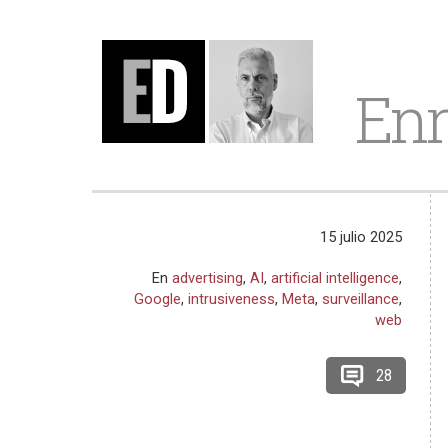
Enr
15 julio 2025
En
advertising
,
AI
,
artificial intelligence
,
Google
,
intrusiveness
,
Meta
,
surveillance
,
web
28