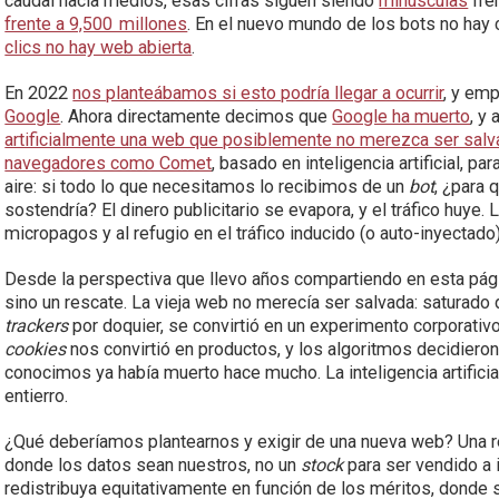
caudal hacia medios, esas cifras siguen siendo
minúsculas
fren
frente a 9,500 millones
. En el nuevo mundo de los bots no hay c
clics no hay web abierta
.
En 2022
nos planteábamos si esto podría llegar a ocurrir
, y e
Google
. Ahora directamente decimos que
Google ha muerto
, y
artificialmente una web que posiblemente no merezca ser sal
navegadores como Comet
, basado en inteligencia artificial, par
aire: si todo lo que necesitamos lo recibimos de un
bot
, ¿para 
sostendría? El dinero publicitario se evapora, y el tráfico hu
micropagos y al refugio en el tráfico inducido (o auto-inyectad
Desde la perspectiva que llevo años compartiendo en esta pági
sino un rescate. La vieja web no merecía ser salvada: saturado
trackers
por doquier, se convirtió en un experimento corporativ
cookies
nos convirtió en productos, y los algoritmos decidier
conocimos ya había muerto hace mucho. La inteligencia artificia
entierro.
¿Qué deberíamos plantearnos y exigir de una nueva web? Una red
donde los datos sean nuestros, no un
stock
para ser vendido a i
redistribuya equitativamente en función de los méritos, donde 