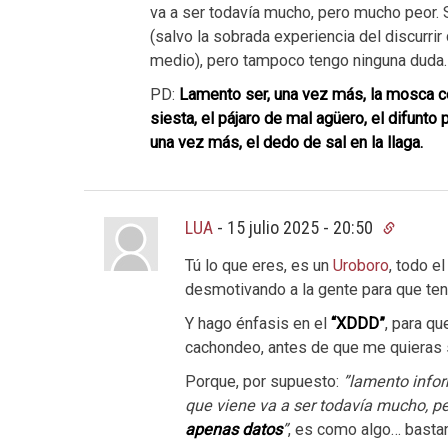
va a ser todavía mucho, pero mucho peor. S
(salvo la sobrada experiencia del discurr
medio), pero tampoco tengo ninguna duda.
PD:
Lamento ser, una vez más, la mosca coj
siesta, el pájaro de mal agüero, el difunto p
una vez más, el dedo de sal en la llaga.
LUA
-
15 julio 2025 - 20:50
Tú lo que eres, es un
Uroboro
, todo e
desmotivando a la gente para que te
Y hago énfasis en el
“XDDD”
, para qu
cachondeo, antes de que me quieras s
Porque, por supuesto:
”lamento info
que viene va a ser todavía mucho, p
apenas datos
”
, es como algo… bastan