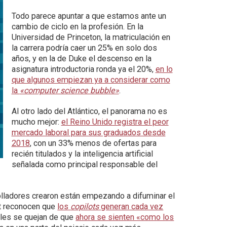
Todo parece apuntar a que estamos ante un
cambio de ciclo en la profesión. En la
Universidad de Princeton, la matriculación en
la carrera podría caer un 25% en solo dos
años, y en la de Duke el descenso en la
asignatura introductoria ronda ya el 20%,
en lo
que algunos empiezan ya a considerar como
la
«computer science bubble»
.
Al otro lado del Atlántico, el panorama no es
mucho mejor:
el Reino Unido registra el peor
mercado laboral para sus graduados desde
2018
, con un 33% menos de ofertas para
recién titulados y la inteligencia artificial
señalada como principal responsable del
olladores crearon están empezando a difuminar el
ft reconocen que
los
copilots
generan cada vez
ales se quejan de que
ahora se sienten «como los