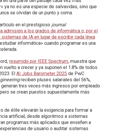
a en una parte del paisaje cada vez más
r» ya no es una especie de salvavidas, sino que
unca se olvidan de un punto y coma.
rtículo en el prestigioso
journal
a admisión a los grados de informática o, por el
ar sistemas de IA en lugar de escribir cada línea
 «estudiar informática» cuando programar es una
celerada.
ford,
resumido por IEEE Spectrum
, muestra que
han vuelto a crecer y ya suponen el 1.8% de todos
2023. El
AI Jobs Barometer 2025
de PwC
gineering
reciben pluses salariales del 56%,
cial generan tres veces más ingresos por empleado
o, pero se crean puestos supuestamente más
 de élite elevarán la exigencia para formar a
ncia artificial, desde algoritmos a sistemas
iferan programas más aplicados que enseñen a
experiencias de usuario o auditar sistemas