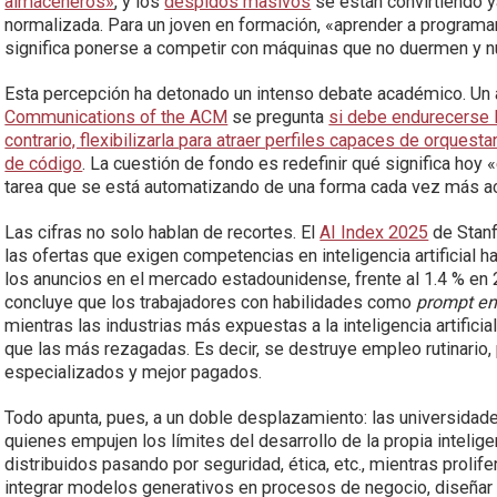
almaceneros»
, y los
despidos masivos
se están convirtiendo y
normalizada. Para un joven en formación, «aprender a programa
significa ponerse a competir con máquinas que no duermen y n
Esta percepción ha detonado un intenso debate académico. Un a
Communications of the ACM
se pregunta
si debe endurecerse l
contrario, flexibilizarla para atraer perfiles capaces de orquest
de código
. La cuestión de fondo es redefinir qué significa hoy
tarea que se está automatizando de una forma cada vez más a
Las cifras no solo hablan de recortes. El
AI Index 2025
de Stan
las ofertas que exigen competencias en inteligencia artificial 
los anuncios en el mercado estadounidense, frente al 1.4 % en 
concluye que los trabajadores con habilidades como
prompt en
mientras las industrias más expuestas a la inteligencia artifi
que las más rezagadas. Es decir, se destruye empleo rutinari
especializados y mejor pagados.
Todo apunta, pues, a un doble desplazamiento: las universidades
quienes empujen los límites del desarrollo de la propia intelige
distribuidos pasando por seguridad, ética, etc., mientras prol
integrar modelos generativos en procesos de negocio, diseñar 