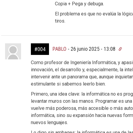
Copia + Pega y debuga.
El problema es que no evalúa la lógic
tiros.
PABLO
-
26 junio 2025 - 13:08
#004
Como profesor de Ingeniería Informática, y apasio
innovación, el desarrollo y, especialmente, la inte
intervenir ante un panorama que, aunque inquiet
estimulante si sabemos leerlo bien.
Primero, una idea clave: la informática no es prog
levantar muros con las manos. Programar es una h
vuelve más poderosa, más accesible o más automa
informática, sino su expansión hacia nuevas for
nuevos lenguajes.
Lo digo sin ambages: la informática es una de la