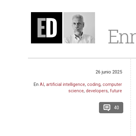
Enr
26 junio 2025
En
AI
,
artificial intelligence
,
coding
,
computer
science
,
developers
,
future
40