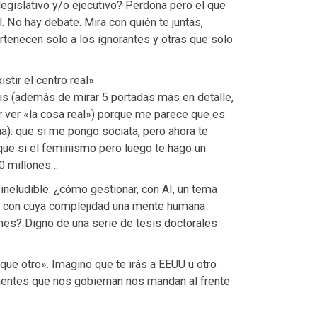
 legislativo y/o ejecutivo? Perdona pero el que
. No hay debate. Mira con quién te juntas,
rtenecen solo a los ignorantes y otras que solo
stir el centro real»
is (además de mirar 5 portadas más en detalle,
r ver «la cosa real») porque me parece que es
ha): que si me pongo sociata, pero ahora te
 que si el feminismo pero luego te hago un
10 millones…
 ineludible: ¿cómo gestionar, con AI, un tema
, con cuya complejidad una mente humana
s? Digno de una serie de tesis doctorales
 que otro». Imagino que te irás a EEUU u otro
dementes que nos gobiernan nos mandan al frente