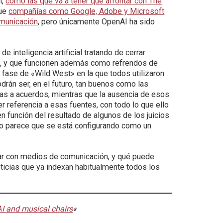
l,
como las que va a tener que afrontar con The
que
compañías como Google, Adobe y Microsoft
municación
, pero únicamente OpenAI ha sido
 inteligencia artificial tratando de cerrar
e, y que funcionen además como refrendos de
a fase de «Wild West» en la que todos utilizaron
odrán ser, en el futuro, tan buenos como las
ias a acuerdos, mientras que la ausencia de esos
 referencia a esas fuentes, con todo lo que ello
en función del resultado de algunos de los juicios
ro parece que se está configurando como un
r con medios de comunicación, y qué puede
ticias que ya indexan habitualmente todos los
AI and musical chairs
«