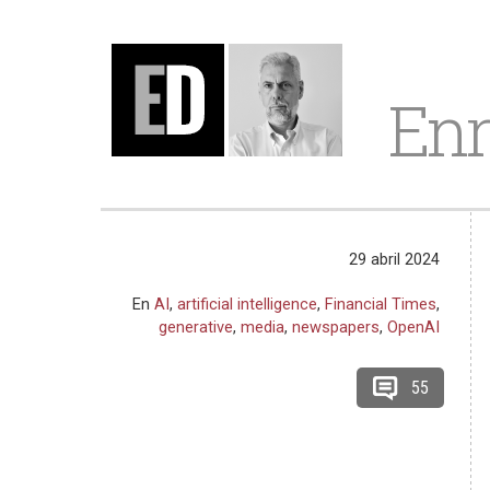
Enr
29 abril 2024
En
AI
,
artificial intelligence
,
Financial Times
,
generative
,
media
,
newspapers
,
OpenAI
55