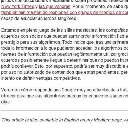
juicios con discusiones inacabables sobre propiedad intelectua
New York Times
y
las que vendrán
. Por el momento, se sabe 
también han mantenido reuniones con grupos de medios de co
capaz de anunciar acuerdos tangibles.
Estamos en pleno juego de las sillas musicales: las compañías de
acuerdos con socios que puedan suministrar información fiabl
prestigio para sus algoritmos. Todo indica que, tras una primer
toda la información a la que pudieron acceder, los algoritmos p
fuentes de información que puedan legítimamente utilizar grac
acuerdos posiblemente llegue a determinar que no puedan hacer
podría conllevar. Esto, por supuesto, podría ser muy discutible 
por uso no autorizado de contenidos que están pendientes, pe
intento de definir ventajas competitivas.
Veremos cómo responde una Google muy acostumbrada a trata
ofrecer para que sus algoritmos puedan tener acceso a unas no
días.
This article is also available in English on my Medium page, «