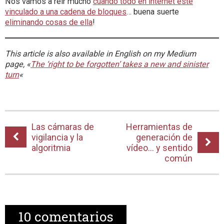
Nos vamos a reír mucho
cuando todo en internet esté
vinculado a una cadena de bloques
… buena suerte
eliminando cosas de ella
!
This article is also available in English on my Medium
page, «
The ‘right to be forgotten’ takes a new and sinister
turn
«
Las cámaras de
Herramientas de
vigilancia y la
generación de
algoritmia
vídeo… y sentido
común
10
comentarios