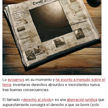
Lo
avisamos
en su momento y
he escrito a menudo sobre el
tema
: inventarse derechos absurdos e inexistentes nunca
trae buenas consecuencias.
El llamado «
derecho al olvido
» es una
aberración jurídica
que
supuestamente consagra el derecho a que se borre (solo