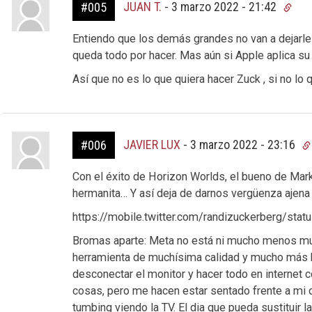
JUAN T.
-
3 marzo 2022 - 21:42
#005
Entiendo que los demás grandes no van a dejarle
queda todo por hacer. Mas aún si Apple aplica su 
Así que no es lo que quiera hacer Zuck , si no lo q
JAVIER LUX
-
3 marzo 2022 - 23:16
#006
Con el éxito de Horizon Worlds, el bueno de Mar
hermanita… Y así deja de darnos vergüenza ajena 
https://mobile.twitter.com/randizuckerberg/s
Bromas aparte: Meta no está ni mucho menos mue
herramienta de muchísima calidad y mucho más ba
desconectar el monitor y hacer todo en interne
cosas, pero me hacen estar sentado frente a mi
tumbing viendo la TV. El dia que pueda sustituir l