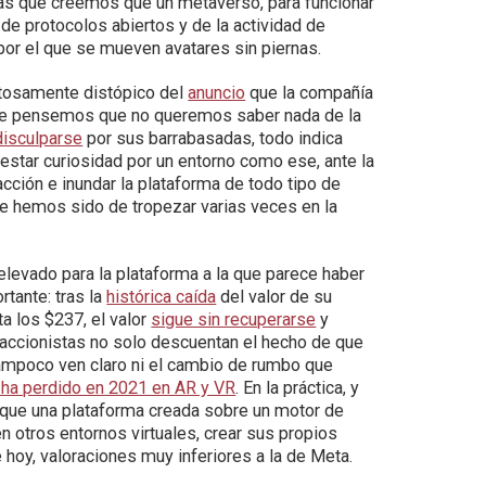
as que creemos que un metaverso, para funcionar
de protocolos abiertos y de la actividad de
or el que se mueven avatares sin piernas.
ntosamente distópico del
anuncio
que la compañía
 que pensemos que no queremos saber nada de la
disculparse
por sus barrabasadas, todo indica
estar curiosidad por un entorno como ese, ante la
cción e inundar la plataforma de todo tipo de
e hemos sido de tropezar varias veces en la
levado para la plataforma a la que parece haber
tante: tras la
histórica caída
del valor de su
ta los $237, el valor
sigue sin recuperarse
y
s accionistas no solo descuentan el hecho de que
tampoco ven claro ni el cambio de rumbo que
 ha perdido en 2021 en AR y VR
. En la práctica, y
que una plataforma creada sobre un motor de
n otros entornos virtuales, crear sus propios
 hoy, valoraciones muy inferiores a la de Meta.