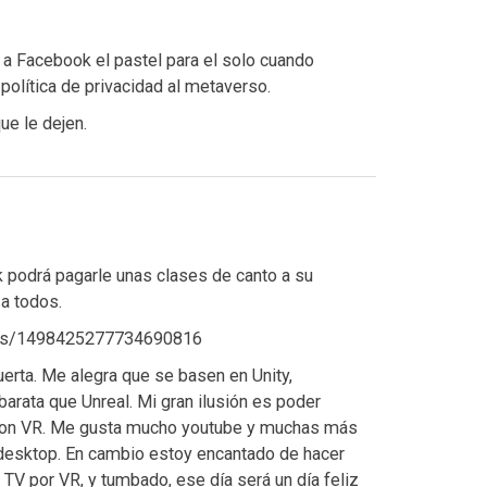
 a Facebook el pastel para el solo cuando
política de privacidad al metaverso.
ue le dejen.
k podrá pagarle unas clases de canto a su
a todos.
tatus/1498425277734690816
rta. Me alegra que se basen en Unity,
rata que Unreal. Mi gran ilusión es poder
t con VR. Me gusta mucho youtube y muchas más
 desktop. En cambio estoy encantado de hacer
a TV por VR, y tumbado, ese día será un día feliz