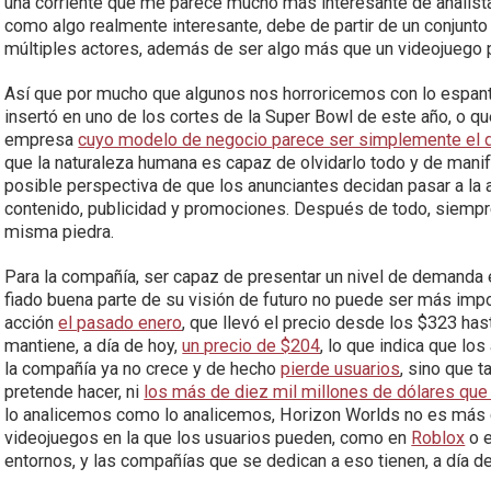
una corriente que me parece mucho más interesante de analist
como algo realmente interesante, debe de partir de un conjunto 
múltiples actores, además de ser algo más que un videojuego p
Así que por mucho que algunos nos horroricemos con lo espa
insertó en uno de los cortes de la Super Bowl de este año, o
empresa
cuyo modelo de negocio parece ser simplemente el 
que la naturaleza humana es capaz de olvidarlo todo y de manif
posible perspectiva de que los anunciantes decidan pasar a la a
contenido, publicidad y promociones. Después de todo, siempr
misma piedra.
Para la compañía, ser capaz de presentar un nivel de demanda e
fiado buena parte de su visión de futuro no puede ser más impor
acción
el pasado enero
, que llevó el precio desde los $323 has
mantiene, a día de hoy,
un precio de $204
, lo que indica que lo
la compañía ya no crece y de hecho
pierde usuarios
, sino que 
pretende hacer, ni
los más de diez mil millones de dólares que
lo analicemos como lo analicemos, Horizon Worlds no es más 
videojuegos en la que los usuarios pueden, como en
Roblox
o e
entornos, y las compañías que se dedican a eso tienen, a día de