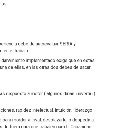
llos…
periencia debe de autoevaluar SERIA y
en el trabajo.
on darwinismo implementado exige que en estas
 una de ellas, en las otras dos debes de sacar
ás dispuesto a meter ( algunos dirían «invertir»)
iones, rapidez intelectual, intuición, liderazgo
para morder al rival, desplazarle, o despedir a
 de fuera para que trabajen para ti. Capacidad