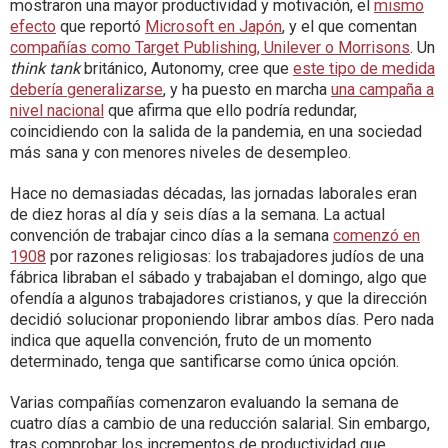
mostraron una mayor productividad y motivación, el
mismo
efecto
que reportó
Microsoft en Japón
, y el que comentan
compañías como Target Publishing, Unilever o Morrisons
. Un
think tank
británico, Autonomy, cree que
este tipo de medida
debería generalizarse
, y ha puesto en marcha
una campaña a
nivel nacional
que afirma que ello podría redundar,
coincidiendo con la salida de la pandemia, en una sociedad
más sana y con menores niveles de desempleo.
Hace no demasiadas décadas, las jornadas laborales eran
de diez horas al día y seis días a la semana. La actual
convención de trabajar cinco días a la semana
comenzó en
1908
por razones religiosas: los trabajadores judíos de una
fábrica libraban el sábado y trabajaban el domingo, algo que
ofendía a algunos trabajadores cristianos, y que la dirección
decidió solucionar proponiendo librar ambos días. Pero nada
indica que aquella convención, fruto de un momento
determinado, tenga que santificarse como única opción.
Varias compañías comenzaron evaluando la semana de
cuatro días a cambio de una reducción salarial. Sin embargo,
tras comprobar los incrementos de productividad que