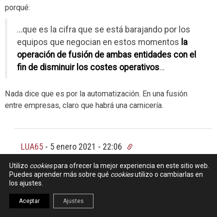
porqué:
…que es la cifra que se está barajando por los
equipos que negocian en estos momentos
la
operación de fusión de ambas entidades con el
fin de disminuir los costes operativos
…
Nada dice que es por la automatización. En una fusión
entre empresas, claro que habrá una carnicería.
LUA65
-
5 enero 2021 - 22:06
Hijo mio… date una vuelta por el mundo…
Utilizo
cookies
para ofrecer la mejor experiencia en este sitio web.
Puedes aprender más sobre qué
cookies
utilizo o cambiarlas en
Te voy a poner un ejemplo…
los ajustes.
Cerdanyola del Valles, municipio de Barcelona (donde
Aceptar
Ajustes
vivo). Tenia siete oficinas…