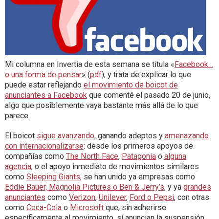
Mi columna en Invertia de esta semana se titula «
Facebook…
o una forma de pensar
» (
pdf
), y trata de explicar lo que
puede estar reflejando
el movimiento de boicot de
anunciantes a Facebook
que comenté el pasado 20 de junio,
algo que posiblemente vaya bastante más allá de lo que
parece.
El boicot
sigue avanzando
, ganando adeptos y
amenazando
con internacionalizarse
: desde los primeros apoyos de
compañías como
The North Face
,
Patagonia
o
alguna
agencia
, o el apoyo inmediato de movimientos similares
como
Sleeping Giants
, se han unido ya empresas como
Eddie Bauer, Magnolia Pictures o Ben & Jerry’s
, y ya
grandes
anunciantes
como
Verizon
,
Unilever
,
Ford o Pepsi
, con otras
como
Coca-Cola
o
Microsoft
que, sin adherirse
específicamente al movimiento, sí anuncian la suspensión