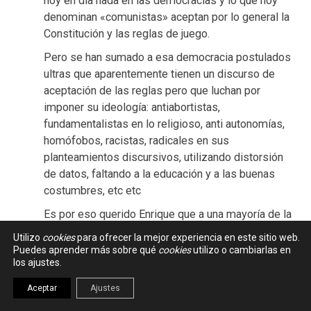
hoy en día nada en las democracias y lo que hoy
denominan «comunistas» aceptan por lo general la
Constitución y las reglas de juego.
Pero se han sumado a esa democracia postulados
ultras que aparentemente tienen un discurso de
aceptación de las reglas pero que luchan por
imponer su ideología: antiabortistas,
fundamentalistas en lo religioso, anti autonomías,
homófobos, racistas, radicales en sus
planteamientos discursivos, utilizando distorsión
de datos, faltando a la educación y a las buenas
costumbres, etc etc
Es por eso querido Enrique que a una mayoría de la
población les parezca mal el empozoñar el debate
Utilizo
cookies
para ofrecer la mejor experiencia en este sitio web.
político de las ideas con la manipulación de las
Puedes aprender más sobre qué
cookies
utilizo o cambiarlas en
los ajustes.
personas sea en redes sociales o en otros actos. Y
por eso se les considera a VOX, TRUMP un peligro
Aceptar
Ajustes
para la democracia.