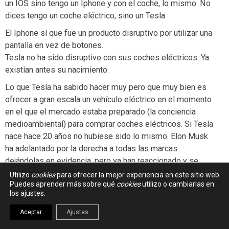
un IOS sino tengo un Iphone y con el coche, lo mismo. No
dices tengo un coche eléctrico, sino un Tesla
El Iphone sí que fue un producto disruptivo por utilizar una
pantalla en vez de botones.
Tesla no ha sido disruptivo con sus coches eléctricos. Ya
existían antes su nacimiento.
Lo que Tesla ha sabido hacer muy pero que muy bien es
ofrecer a gran escala un vehículo eléctrico en el momento
en el que el mercado estaba preparado (la conciencia
medioambiental) para comprar coches eléctricos. Si Tesla
nace hace 20 años no hubiese sido lo mismo. Elon Musk
ha adelantado por la derecha a todas las marcas
dejándolas en evidencia, pero ya han reaccionado y se
pondrán a su altura en breve. Y por supuesto, su fundador
Utilizo
cookies
para ofrecer la mejor experiencia en este sitio web.
Puedes aprender más sobre qué
cookies
utilizo o cambiarlas en
tiene una gran capacidad de vender y colocar sus
los ajustes.
productos en los telediarios. Su mérito es enorme ya que
crear de nada y en tan poco tiempo una marca de
Aceptar
Ajustes
automóviles y luchar contra los gigantes del mercado no