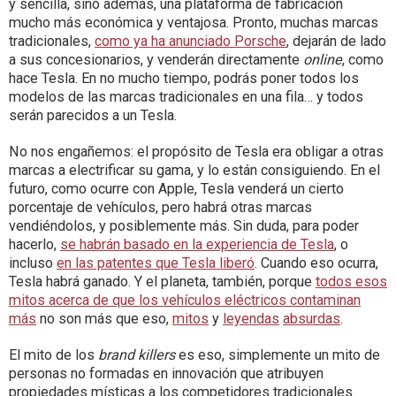
y sencilla, sino además, una plataforma de fabricación
mucho más económica y ventajosa. Pronto, muchas marcas
tradicionales,
como ya ha anunciado Porsche
, dejarán de lado
a sus concesionarios, y venderán directamente
online
, como
hace Tesla. En no mucho tiempo, podrás poner todos los
modelos de las marcas tradicionales en una fila… y todos
serán parecidos a un Tesla.
No nos engañemos: el propósito de Tesla era obligar a otras
marcas a electrificar su gama, y lo están consiguiendo. En el
futuro, como ocurre con Apple, Tesla venderá un cierto
porcentaje de vehículos, pero habrá otras marcas
vendiéndolos, y posiblemente más. Sin duda, para poder
hacerlo,
se habrán basado en la experiencia de Tesla
, o
incluso
en las patentes que Tesla liberó
. Cuando eso ocurra,
Tesla habrá ganado. Y el planeta, también, porque
todos esos
mitos acerca de que los vehículos eléctricos contaminan
más
no son más que eso,
mitos
y
leyendas
absurdas
.
El mito de los
brand killers
es eso, simplemente un mito de
personas no formadas en innovación que atribuyen
propiedades místicas a los competidores tradicionales.