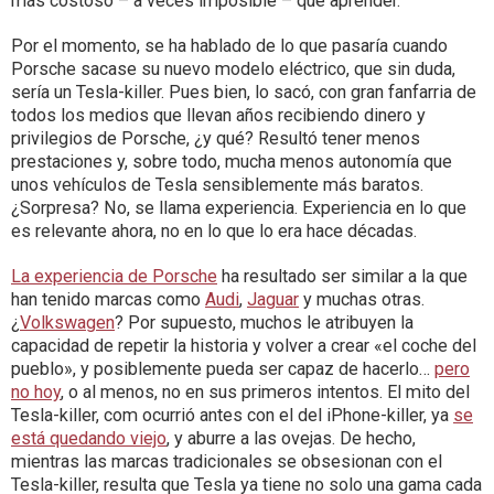
más costoso – a veces imposible – que aprender.
Por el momento, se ha hablado de lo que pasaría cuando
Porsche sacase su nuevo modelo eléctrico, que sin duda,
sería un Tesla-killer. Pues bien, lo sacó, con gran fanfarria de
todos los medios que llevan años recibiendo dinero y
privilegios de Porsche, ¿y qué? Resultó tener menos
prestaciones y, sobre todo, mucha menos autonomía que
unos vehículos de Tesla sensiblemente más baratos.
¿Sorpresa? No, se llama experiencia. Experiencia en lo que
es relevante ahora, no en lo que lo era hace décadas.
La experiencia de Porsche
ha resultado ser similar a la que
han tenido marcas como
Audi
,
Jaguar
y muchas otras.
¿
Volkswagen
? Por supuesto, muchos le atribuyen la
capacidad de repetir la historia y volver a crear «el coche del
pueblo», y posiblemente pueda ser capaz de hacerlo…
pero
no hoy
, o al menos, no en sus primeros intentos. El mito del
Tesla-killer, com ocurrió antes con el del iPhone-killer, ya
se
está quedando viejo
, y aburre a las ovejas. De hecho,
mientras las marcas tradicionales se obsesionan con el
Tesla-killer, resulta que Tesla ya tiene no solo una gama cada