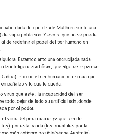
no cabe duda de que desde Malthus existe una
a) de superpoblación. Y eso si que no se puede
ucial de redefinir el papel del ser humano en
.
ualquiera. Estamos ante una encrucijada nada
la inteligencia artificial, que algo se le parece.
50 años). Porque el ser humano corre más que
 en pañales y lo que le queda.
 virus que este : la incapacidad del ser
 todo, dejar de lado su artificial adn ,donde
da por el poder.
 el virus del pesimismo, ya que bien lo
os), por esta banda (los orientales por la
mo más antigore posible(véase Australia).