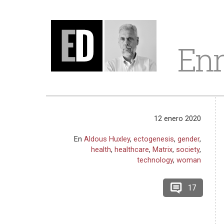
Enr
12 enero 2020
En
Aldous Huxley
,
ectogenesis
,
gender
,
health
,
healthcare
,
Matrix
,
society
,
technology
,
woman
17