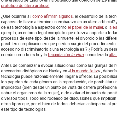
Universidad de Eindhoven ha obtenido una dotación de 2.9 millo
prototipo de útero artificial
.
¿Qué ocurriría si,
como afirman algunos
, el desarrollo de la tec
capaces de llevar a término un embarazo en un útero artificial
de esa tecnología a aspectos como
el papel de la mujer
, o
la e
ejemplo, un entorno legal completo que ofrezca soporte a toda
procesos de este tipo, desde la muerte, el divorcio o las difere
posibles complicaciones que pueden surgir del procedimiento,
acceso no discriminatorio a una tecnología así? ¿Podría un desa
común como lo es hoy la
fecundación
in vitro
, considerada
alta
Antes de comenzar a evocar situaciones como las granjas de
escenarios distópicos de Huxley en «
Un mundo feliz
» , deberí
tecnología puede razonablemente llegar a ofrecer. La posibilida
los papeles de cada género en la reproducción, de posibilitar 
implicados (bien desde un punto de vista de carrera profesion
sobre el organismo de la mujer), o de evitar el impacto de pos
diversos tipos. Todo ello rodeado de discusiones que implican c
otros tipos que, por el bien de todos, deberían anticiparse al p
este tipo de tecnologías.