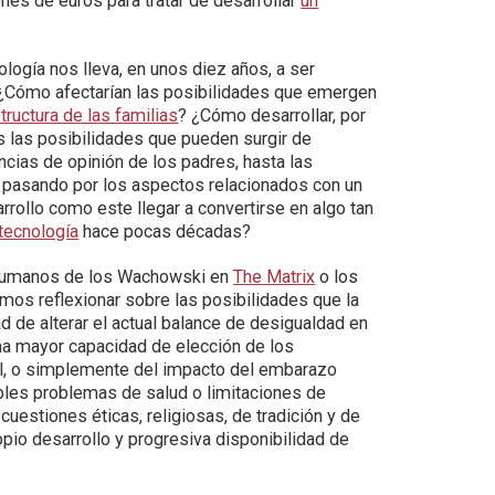
nes de euros para tratar de desarrollar
un
nología nos lleva, en unos diez años, a ser
? ¿Cómo afectarían las posibilidades que emergen
structura de las familias
? ¿Cómo desarrollar, por
s las posibilidades que pueden surgir de
ncias de opinión de los padres, hasta las
 pasando por los aspectos relacionados con un
rrollo como este llegar a convertirse en algo tan
 tecnología
hace pocas décadas?
 humanos de los Wachowski en
The Matrix
o los
amos reflexionar sobre las posibilidades que la
d de alterar el actual balance de desigualdad en
una mayor capacidad de elección de los
al, o simplemente del impacto del embarazo
ibles problemas de salud o limitaciones de
uestiones éticas, religiosas, de tradición y de
ropio desarrollo y progresiva disponibilidad de