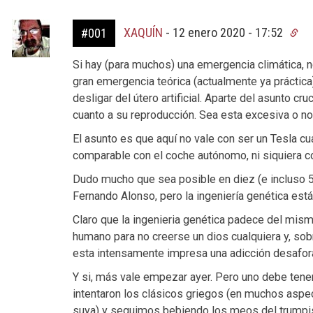
XAQUÍN
-
12 enero 2020 - 17:52
#001
Si hay (para muchos) una emergencia climática, 
gran emergencia teórica (actualmente ya práctic
desligar del útero artificial. Aparte del asunto cr
cuanto a su reproducción. Sea esta excesiva o no
El asunto es que aquí no vale con ser un Tesla c
comparable con el coche autónomo, ni siquiera con 
Dudo mucho que sea posible en diez (e incluso 
Fernando Alonso, pero la ingeniería genética está
Claro que la ingenieria genética padece del mismo
humano para no creerse un dios cualquiera y, sobre
esta intensamente impresa una adicción desafora
Y si, más vale empezar ayer. Pero uno debe tener
intentaron los clásicos griegos (en muchos aspect
suya) y seguimos bebiendo los meos del trumpis