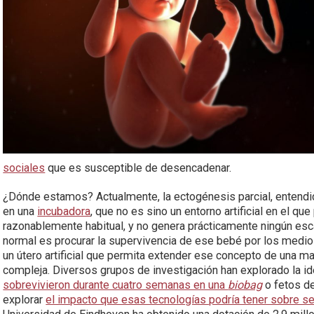
sociales
que es susceptible de desencadenar.
¿Dónde estamos? Actualmente, la ectogénesis parcial, entend
en una
incubadora
, que no es sino un entorno artificial en el qu
razonablemente habitual, y no genera prácticamente ningún esc
normal es procurar la supervivencia de ese bebé por los medio
un útero artificial que permita extender ese concepto de una
compleja. Diversos grupos de investigación han explorado la 
sobrevivieron durante cuatro semanas en una
biobag
o fetos d
explorar
el impacto que esas tecnologías podría tener sobre 