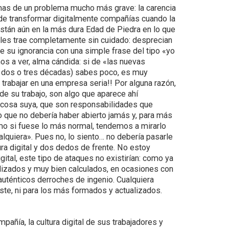
omas de un problema mucho más grave: la carencia
 de transformar digitalmente compañías cuando la
stán aún en la más dura Edad de Piedra en lo que
s, les trae completamente sin cuidado: desprecian
rse su ignorancia con una simple frase del tipo «yo
s a ver, alma cándida: si de «las nuevas
 dos o tres décadas) sabes poco, es muy
 trabajar en una empresa seria!! Por alguna razón,
e su trabajo, son algo que aparece ahí
 cosa suya, que son responsabilidades que
eo que no debería haber abierto jamás y, para más
como si fuese lo más normal, tendemos a mirarlo
alquiera». Pues no, lo siento… no debería pasarle
ura digital y dos dedos de frente. No estoy
ital, este tipo de ataques no existirían: como ya
lizados y muy bien calculados, en ocasiones con
 auténticos derroches de ingenio. Cualquiera
iste, ni para los más formados y actualizados.
pañía, la cultura digital de sus trabajadores y