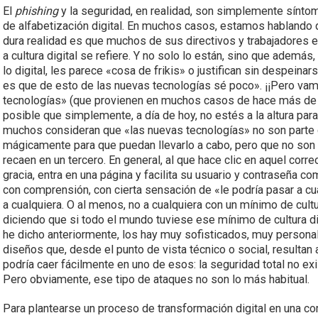
El
phishing
y la seguridad, en realidad, son simplemente sínt
de alfabetización digital. En muchos casos, estamos hablando
dura realidad es que muchos de sus directivos y trabajadores e
a cultura digital se refiere. Y no solo lo están, sino que ademá
lo digital, les parece «cosa de frikis» o justifican sin despeina
es que de esto de las nuevas tecnologías sé poco». ¡¡Pero vamo
tecnologías» (que provienen en muchos casos de hace más de
posible que simplemente, a día de hoy, no estés a la altura para
muchos consideran que «las nuevas tecnologías» no son parte d
mágicamente para que puedan llevarlo a cabo, pero que no son
recaen en un tercero. En general, al que hace clic en aquel corr
gracia, entra en una página y facilita su usuario y contraseña 
con comprensión, con cierta sensación de «le podría pasar a cu
a cualquiera. O al menos, no a cualquiera con un mínimo de cult
diciendo que si todo el mundo tuviese ese mínimo de cultura dig
he dicho anteriormente, los hay muy sofisticados, muy persona
diseños que, desde el punto de vista técnico o social, resultan
podría caer fácilmente en uno de esos: la seguridad total no ex
Pero obviamente, ese tipo de ataques no son lo más habitual.
Para plantearse un proceso de transformación digital en una com