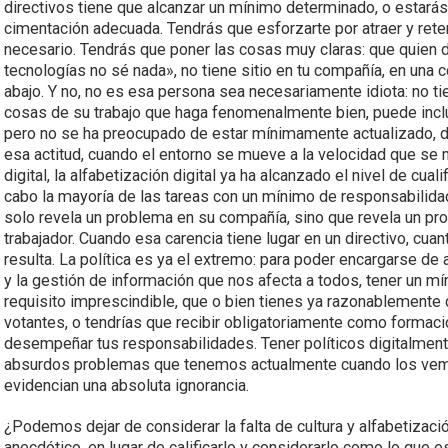
directivos tiene que alcanzar un mínimo determinado, o estarás 
cimentación adecuada. Tendrás que esforzarte por atraer y retene
necesario. Tendrás que poner las cosas muy claras: que quien d
tecnologías no sé nada», no tiene sitio en tu compañía, en una 
abajo. Y no, no es esa persona sea necesariamente idiota: no ti
cosas de su trabajo que haga fenomenalmente bien, puede inclu
pero no se ha preocupado de estar mínimamente actualizado, de
esa actitud, cuando el entorno se mueve a la velocidad que se 
digital, la alfabetización digital ya ha alcanzado el nivel de cua
cabo la mayoría de las tareas con un mínimo de responsabilidad
solo revela un problema en su compañía, sino que revela un pro
trabajador. Cuando esa carencia tiene lugar en un directivo, cua
resulta. La política es ya el extremo: para poder encargarse d
y la gestión de información que nos afecta a todos, tener un mí
requisito imprescindible, que o bien tienes ya razonablemente 
votantes, o tendrías que recibir obligatoriamente como formac
desempeñar tus responsabilidades. Tener políticos digitalmente
absurdos problemas que tenemos actualmente cuando los vem
evidencian una absoluta ignorancia.
¿Podemos dejar de considerar la falta de cultura y alfabetizaci
anecdótico, en lugar de calificarlo y considerarlo como lo que 