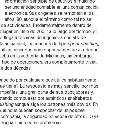
información sensible de usuarios simulando
ser una entidad confiable en una comunicación
electrónica. Sus orígenes se remontan a los
años ’80, aunque el término como tal no se
 de actividades, fundamentalmente dentro de
lugar en junio de 2001: a lo largo del tiempo, el
llega a técnicas de ingeniería social y de
la actualidad, los ataques de tipo
spear phishing
,
añías concretas son responsables de alrededor
ueba en la auditoría de Michigan, sin embargo,
 tipo de operaciones, era completamente trivial,
 de dos décadas.
conocido por cualquiera que utilice habitualmente
o que tiene? La respuesta es muy sencilla: por más
pañías, una gran parte de sus trabajadores y,
estando compuesta por auténticos analfabetos
hishing
aunque siga los patrones más obvios. En
e, aunque puedan sospechar de un posible
u compañía, la seguridad es «cosa de otros». O ya
da igual», «no es su problema».