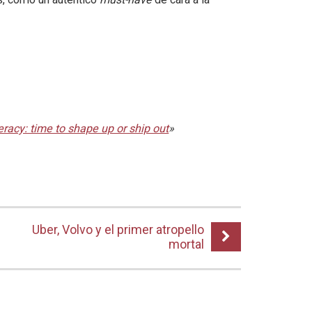
iteracy: time to shape up or ship out
»
Uber, Volvo y el primer atropello
mortal