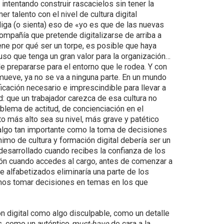
intentando construir rascacielos sin tener la
r talento con el nivel de cultura digital
iga (o sienta) eso de «yo es que de las nuevas
compañía que pretende digitalizarse de arriba a
ene por qué ser un torpe, es posible que haya
so que tenga un gran valor para la organización…
 prepararse para el entorno que le rodea. Y con
mueve, ya no se va a ninguna parte. En un mundo
lificación necesario e imprescindible para llevar a
: que un trabajador carezca de esa cultura no
blema de actitud, de concienciación en el
nto más alto sea su nivel, más grave y patético
e algo tan importante como la toma de decisiones
nimo de cultura y formación digital debería ser un
desarrollado cuando recibes la confianza de los
ión cuando accedes al cargo, antes de comenzar a
 alfabetizados eliminaría una parte de los
os tomar decisiones en temas en los que
ón digital como algo disculpable, como un detalle
es, como un auténtico
must-have
de cara a la