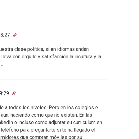
08:27
uestra clase política, si en idiomas andan
lleva con orgullo y satisfacción la incultura y la
e…
09:29
ble a todos los niveles. Pero en los colegios e
r aun, haciendo como que no existen. En las
kedIn o incluso como adjuntar su curriculum en
teléfono para preguntarte si te ha llegado el
nsumidores que compran móviles por su