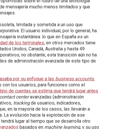
r optimistas sobre el futuro de una tecnología
de mensajería mucho menos limitados y que
ensajes.
soleta, limitada y sometida a un uso que
orativa. El usuario individual, por lo general, ha
sajería instantánea: lo que en España es un
lidad de los terminales
, en otros mercados tiene
dos Unidos, Canadá, Australia y hasta 49
porativos, no obstante, esta transición aún no ha
des de administración avanzada de este tipo de
pasaba por su enfoque a las
business accounts
,
s con los usuarios, para funciones como el
tipo de cuentas se estima que tendrá lugar antes
contact center
avanzadas (administración
ativos,
tracking
de usuarios, indicadores,
que, en la mayoría de los casos, las llevarán a
. La evolución hacia la explotación de ese
endrá lugar al tiempo que se desarrolla otro
vanzados
basados en
machine learning
, y su uso