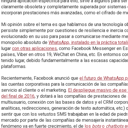
ninguna aplicación específica para ello, sirve a algunos para se
claramente obsoleta y completamente superada por sistemas 
incorporan prestaciones más avanzadas, como el cifrado de m
Mi opinión sobre el tema es que hablamos de una tecnología ob
persiste simplemente por cuestiones de resiliencia e inercia corp
evolucionado en su uso para pasar a comunicarse mediante men
monopolio absoluto de
WhatsApp, instalado en la práctica tota
lugar
con otras aplicaciones
, como Facebook Messenger en Esta
países, Viber en otros 19, WeChat en China, etc. En entornos cor
tenido lugar, debido fundamentalmente a las escasas capacida
plataformas.
Recientemente, Facebook anunció que
el futuro de WhatsApp 
las cuentas corporativas para la comunicación de las compañía
servicio al cliente o el marketing.
El despliegue masivo de ese 
del final de 2016
, y dotará a las compañías de prestaciones de
multiusuario, conexión con las bases de datos y el CRM corpor
analíticas, redirecciones, generación de texto automática, etc.) 
sentir que con los vetustos SMS trabajaban en la edad de piedra
mercado por parte de las compañías de mensajería instantánea t
fenómeno ya en fuerte crecimiento, el de
los
bots
o
chatbots
a