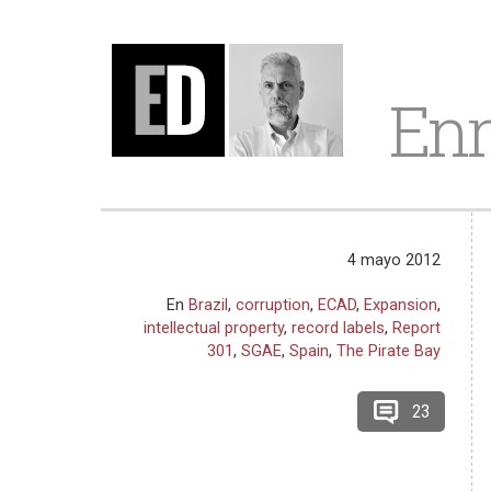
Enr
4 mayo 2012
En
Brazil
,
corruption
,
ECAD
,
Expansion
,
intellectual property
,
record labels
,
Report
301
,
SGAE
,
Spain
,
The Pirate Bay
23