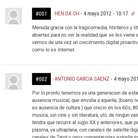
HEN DA CH
-
4 mayo 2012 - 10:17
#001
Menuda gracia con la tragicomedia, titiriteros y 
abiertas para no ver la realidad que se les viene 
vemos de una vez un crecimiento digital proactivo
como lo es Internet.
ANTONIO GARCIA SAENZ
-
4 mayo 201
#002
Por lo pronto tenemos ya una generacion de esta 
ausencia musical, que envidia a aquella, (bueno no
es ausencia de cultura ) que crecio en los 60s, 8
musica, sin cine y sin literatura, util, de ningun v
tendra que recurrir al siglo XX y anteriores, que 
plasma, ya ultraplana, con canales de satelite dig
canales de Tarot y unos comentaristas estrella 