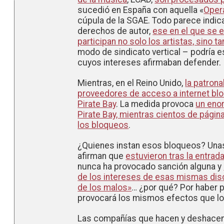
sucedió en España con aquella «
Oper
cúpula de la SGAE. Todo parece indica
derechos de autor,
ese en el que se 
participan no solo los artistas, sino
modo de sindicato vertical – podría e
cuyos intereses afirmaban defender.
Mientras, en el Reino Unido,
la patron
proveedores de acceso a internet bl
Pirate Bay
. La medida provoca
un eno
Pirate Bay, mientras cientos de págin
los bloqueos
.
¿Quienes instan esos bloqueos? Un
afirman que
estuvieron tras la entrad
nunca ha provocado sanción alguna y
de los intereses de esas mismas dis
de los malos»
… ¿por qué? Por haber 
provocará los mismos efectos que lo
Las compañías que hacen y deshacen 