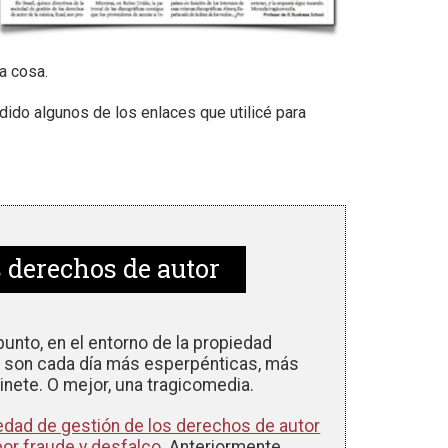
a cosa.
adido algunos de los enlaces que utilicé para
s derechos de autor
unto, en el entorno de la propiedad
ias son cada día más esperpénticas, más
inete. O mejor, una tragicomedia.
iedad de gestión de los derechos de autor
or fraude y desfalco
. Anteriormente