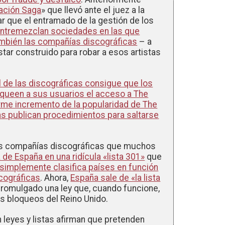
ación Saga
» que llevó ante el juez a la
r que el entramado de la gestión de los
entremezclan sociedades en las que
 también las compañías discográficas
– a
star construido para robar a esos artistas
al de las discográficas consigue que los
oqueen a sus usuarios el acceso a The
rme incremento de la popularidad de The
as publican procedimientos para saltarse
as compañías discográficas que muchos
a de España en una ridícula «lista 301»
que
simplemente clasifica países en función
cográficas
. Ahora,
España sale de «la lista
promulgado una ley que, cuando funcione,
s bloqueos del Reino Unido.
leyes y listas afirman que pretenden