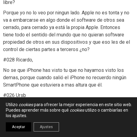
libre?
Porque yo no lo veo por ningun lado. Apple no es tonta y no
va a embarcarse en algo donde el software de otros sea
cerrado, para cerrado ya está la propia Apple. Entonces
tiene todo el sentido del mundo que no quieran software
propiedad de otros en sus dispositivos y que eso les de el
control de ciertas partes a terceros ¿no?
#028 Ricardo,
No se que iPhone has visto tu que no hayamos visto los
demas, porque cuando salió el iPhone no recuerdo ningún
SmartPhone que estuviera a mas altura que él.
#026 Ursb
Utilizo
cookies
para ofrecer la mejor experiencia en este sitio web.
Apple no es un libertador de nada, no sé donde has leido
Puedes aprender más sobre qué
cookies
utilizo o cambiarlas en
eso. Apple es, como muchas otras, una empresa. Si ellos
los ajustes.
no quisieran HTML5 en sus dispositivos sencillamente le
cortarían esa funcionalidad y no lo han hecho.
Aceptar
Ajustes