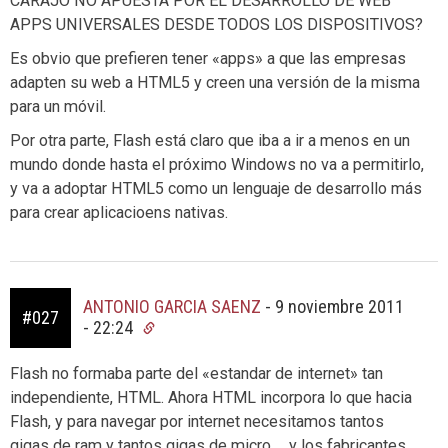
CARAJO NO APUESTA POR EL DESARROLLO DE WEB
APPS UNIVERSALES DESDE TODOS LOS DISPOSITIVOS?
Es obvio que prefieren tener «apps» a que las empresas
adapten su web a HTML5 y creen una versión de la misma
para un móvil.
Por otra parte, Flash está claro que iba a ir a menos en un
mundo donde hasta el próximo Windows no va a permitirlo,
y va a adoptar HTML5 como un lenguaje de desarrollo más
para crear aplicacioens nativas.
ANTONIO GARCIA SAENZ
-
9 noviembre 2011
#027
- 22:24
Flash no formaba parte del «estandar de internet» tan
independiente, HTML. Ahora HTML incorpora lo que hacia
Flash, y para navegar por internet necesitamos tantos
gigas de ram y tantos gigas de micro … y los fabricantes