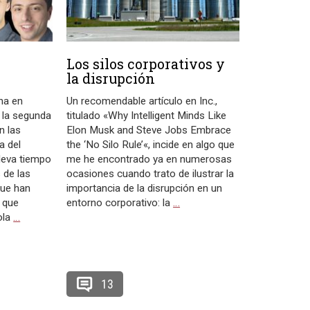
Los silos corporativos y
la disrupción
na en
Un recomendable artículo en Inc.,
y la segunda
titulado «Why Intelligent Minds Like
n las
Elon Musk and Steve Jobs Embrace
a del
the ‘No Silo Rule’«, incide en algo que
leva tiempo
me he encontrado ya en numerosas
 de las
ocasiones cuando trato de ilustrar la
que han
importancia de la disrupción en un
 que
entorno corporativo: la
…
ola
…
13