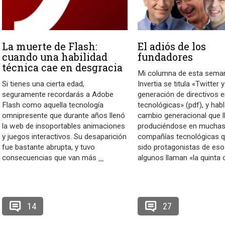
La muerte de Flash:
El adiós de los
cuando una habilidad
fundadores
técnica cae en desgracia
Mi columna de esta sema
Si tienes una cierta edad,
Invertia se titula «Twitter 
seguramente recordarás a Adobe
generación de directivos e
Flash como aquella tecnología
tecnológicas» (pdf), y habl
omnipresente que durante años llenó
cambio generacional que l
la web de insoportables animaciones
produciéndose en muchas
y juegos interactivos. Su desaparición
compañías tecnológicas 
fue bastante abrupta, y tuvo
sido protagonistas de eso
consecuencias que van más
…
algunos llaman «la quinta 
14
27