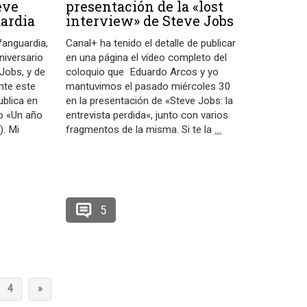
eve
presentación de la «lost
uardia
interview» de Steve Jobs
Vanguardia,
Canal+ ha tenido el detalle de publicar
niversario
en una página el vídeo completo del
 Jobs, y de
coloquio que Eduardo Arcos y yo
nte este
mantuvimos el pasado miércoles 30
ublica en
en la presentación de «Steve Jobs: la
lo «Un año
entrevista perdida«, junto con varios
). Mi
fragmentos de la misma. Si te la
…
5
4
»