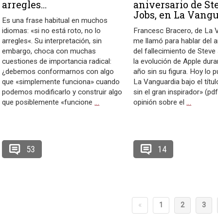
arregles…
aniversario de St
Jobs, en La Vang
Es una frase habitual en muchos
idiomas: «si no está roto, no lo
Francesc Bracero, de La 
arregles«. Su interpretación, sin
me llamó para hablar del a
embargo, choca con muchas
del fallecimiento de Steve
cuestiones de importancia radical:
la evolución de Apple dura
¿debemos conformarnos con algo
año sin su figura. Hoy lo p
que «simplemente funciona» cuando
La Vanguardia bajo el títu
podemos modificarlo y construir algo
sin el gran inspirador» (pdf
que posiblemente «funcione
…
opinión sobre el
…
53
14
«
1
2
3