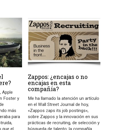
el
Zappos: ¿encajas o no
ere?
encajas en esta
compañía?
, Apple
n Foster y
Me ha llamado la atención un artículo
de
en el Wall Street Journal de hoy,
tando más
«Zappos zaps its job postings«,
eraba para
sobre Zappos y la innovación en sus
truida,
prácticas de recruiting, de selección y
o que el
búsqueda de talento: la compañía