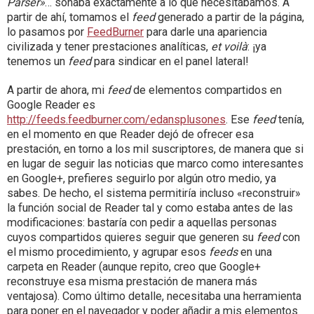
Parser»
… sonaba exactamente a lo que necesitábamos. A
partir de ahí, tomamos el
feed
generado a partir de la página,
lo pasamos por
FeedBurner
para darle una apariencia
civilizada y tener prestaciones analíticas,
et voilà
: ¡ya
tenemos un
feed
para sindicar en el panel lateral!
A partir de ahora, mi
feed
de elementos compartidos en
Google Reader es
http://feeds.feedburner.com/edansplusones
. Ese
feed
tenía,
en el momento en que Reader dejó de ofrecer esa
prestación, en torno a los mil suscriptores, de manera que si
en lugar de seguir las noticias que marco como interesantes
en Google+, prefieres seguirlo por algún otro medio, ya
sabes. De hecho, el sistema permitiría incluso «reconstruir»
la función social de Reader tal y como estaba antes de las
modificaciones: bastaría con pedir a aquellas personas
cuyos compartidos quieres seguir que generen su
feed
con
el mismo procedimiento, y agrupar esos
feeds
en una
carpeta en Reader (aunque repito, creo que Google+
reconstruye esa misma prestación de manera más
ventajosa). Como último detalle, necesitaba una herramienta
para poner en el navegador y poder añadir a mis elementos