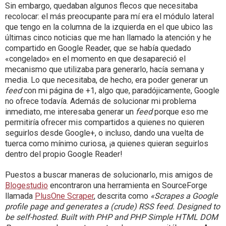
Sin embargo, quedaban algunos flecos que necesitaba
recolocar: el más preocupante para mí era el módulo lateral
que tengo en la columna de la izquierda en el que ubico las
últimas cinco noticias que me han llamado la atención y he
compartido en Google Reader, que se había quedado
«congelado» en el momento en que desapareció el
mecanismo que utilizaba para generarlo, hacía semana y
media. Lo que necesitaba, de hecho, era poder generar un
feed
con mi página de +1, algo que, paradójicamente, Google
no ofrece todavía. Además de solucionar mi problema
inmediato, me interesaba generar un
feed
porque eso me
permitiría ofrecer mis compartidos a quienes no quieren
seguirlos desde Google+, o incluso, dando una vuelta de
tuerca como mínimo curiosa, ¡a quienes quieran seguirlos
dentro del propio Google Reader!
Puestos a buscar maneras de solucionarlo, mis amigos de
Blogestudio
encontraron una herramienta en SourceForge
llamada
PlusOne Scraper
, descrita como
«Scrapes a Google
profile page and generates a (crude) RSS feed. Designed to
be self-hosted. Built with PHP and PHP Simple HTML DOM