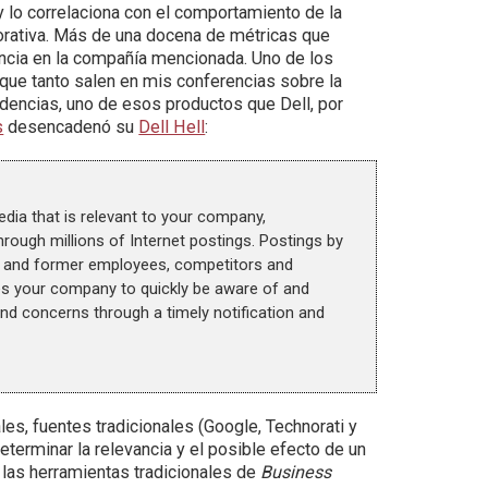
 y lo correlaciona con el comportamiento de la
porativa. Más de una docena de métricas que
luencia en la compañía mencionada. Uno de los
ue tanto salen en mis conferencias sobre la
ndencias, uno de esos productos que Dell, por
s
desencadenó su
Dell Hell
:
ia that is relevant to your company,
through millions of Internet postings. Postings by
nt and former employees, competitors and
les your company to quickly be aware of and
d concerns through a timely notification and
s, fuentes tradicionales (Google, Technorati y
terminar la relevancia y el posible efecto de un
 las herramientas tradicionales de
Business