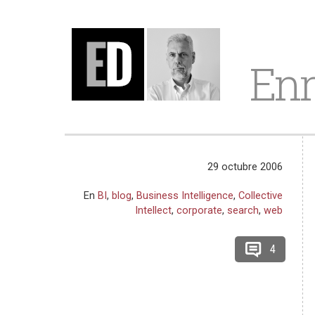
Enr
29 octubre 2006
En
BI
,
blog
,
Business Intelligence
,
Collective
Intellect
,
corporate
,
search
,
web
4