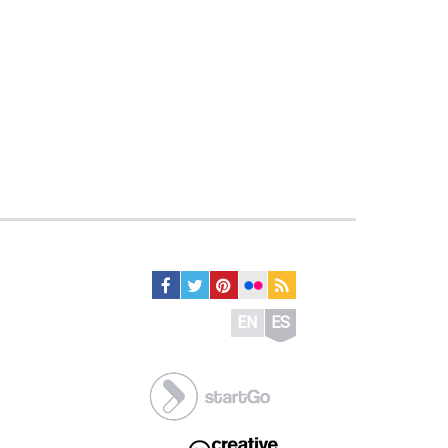
EN
ES