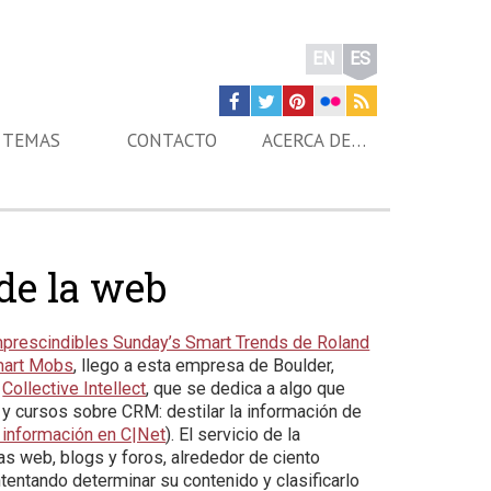
EN
ES
TEMAS
CONTACTO
ACERCA DE…
de la web
mprescindibles Sunday’s Smart Trends de Roland
mart Mobs
, llego a esta empresa de Boulder,
a
Collective Intellect
, que se dedica a algo que
 cursos sobre CRM: destilar la información de
información en C|Net
). El servicio de la
as web, blogs y foros, alrededor de ciento
intentando determinar su contenido y clasificarlo