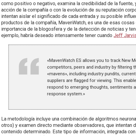
como positivo o negativo, examina la credibilidad de la fuente,
acción de la compañía o con la evolución de su reputación cor
intentan aislar el significado de cada entrada y su posible inf
productos de la compañía, MavenWatch, es una de esas cosas q
importancia de la blogosfera y de la detección de noticias y te
ejemplo, habría deseado intensamente tener cuando
Jeff Jarvi
«MavenWatch ES allows you to track New Med
competitors, peers and industry by filtering 
«mavens», including industry pundits, curre
suppliers are flagged for viewing. This enab
respond to emerging thoughts, sentiments an
response system.»
La metodología incluye una combinación de algoritmos neuronale
otros) y examen directo mediante observadores, que intentan de
contenido determinado. Este tipo de información, integrada con