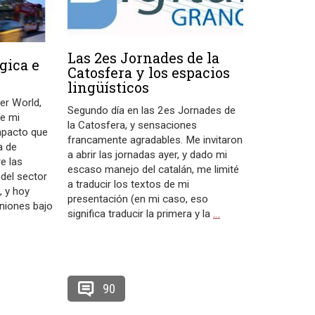
Las 2es Jornades de la
gica e
Catosfera y los espacios
lingüísticos
er World,
Segundo día en las 2es Jornades de
e mi
la Catosfera, y sensaciones
impacto que
francamente agradables. Me invitaron
a de
a abrir las jornadas ayer, y dado mi
e las
escaso manejo del catalán, me limité
 del sector
a traducir los textos de mi
, y hoy
presentación (en mi caso, eso
iniones bajo
significa traducir la primera y la
…
90