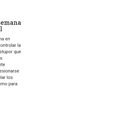
 semana
l
na en
Controlar la
estupor que
as
nte
esionarse
lar los
omo para