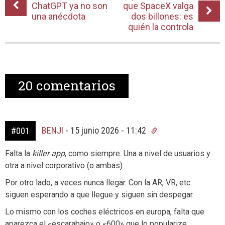
ChatGPT ya no son
que SpaceX valga
una anécdota
dos billones: es
quién la controla
20
comentarios
BENJI
-
15 junio 2026 - 11:42
#001
Falta la
killer app
, como siempre. Una a nivel de usuarios y
otra a nivel corporativo (o ambas)
Por otro lado, a veces nunca llegar. Con la AR, VR, etc.
siguen esperando a que llegue y siguen sin despegar.
Lo mismo con los coches eléctricos en europa, falta que
aparezca el «escarabajo» o «600» que lo popularize