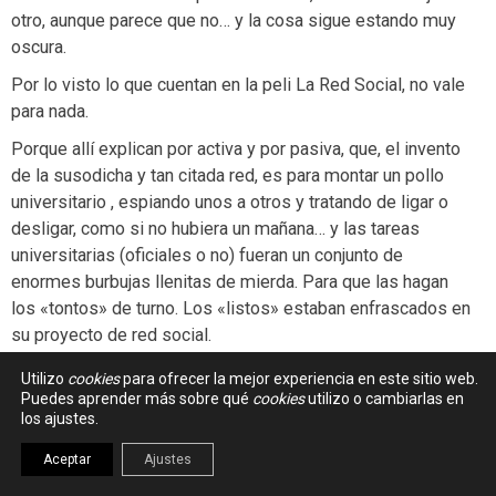
otro, aunque parece que no… y la cosa sigue estando muy
oscura.
Por lo visto lo que cuentan en la peli La Red Social, no vale
para nada.
Porque allí explican por activa y por pasiva, que, el invento
de la susodicha y tan citada red, es para montar un pollo
universitario , espiando unos a otros y tratando de ligar o
desligar, como si no hubiera un mañana… y las tareas
universitarias (oficiales o no) fueran un conjunto de
enormes burbujas llenitas de mierda. Para que las hagan
los «tontos» de turno. Los «listos» estaban enfrascados en
su proyecto de red social.
Luego vinieron los usuarios y la cagaron aún más (la típica
Utilizo
cookies
para ofrecer la mejor experiencia en este sitio web.
mediocridad del SH actual…)… Pero, de ahí a creerse lo de
Puedes aprender más sobre qué
cookies
utilizo o cambiarlas en
los ajustes.
la conexión, en una red que solo la promete claramente (en
la peli y su primer tiempo de uso) para sabichear y decir
Aceptar
Ajustes
guarradas de los otros…