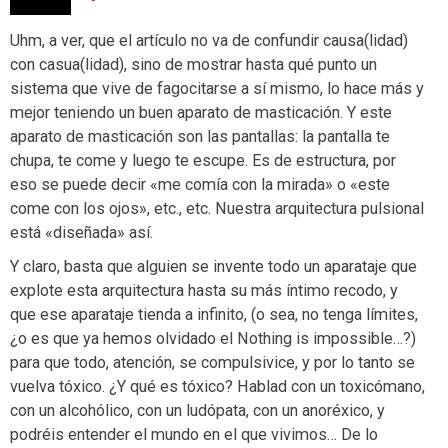
Uhm, a ver, que el artículo no va de confundir causa(lidad)
con casua(lidad), sino de mostrar hasta qué punto un
sistema que vive de fagocitarse a sí mismo, lo hace más y
mejor teniendo un buen aparato de masticación. Y este
aparato de masticación son las pantallas: la pantalla te
chupa, te come y luego te escupe. Es de estructura, por
eso se puede decir «me comía con la mirada» o «este
come con los ojos», etc., etc. Nuestra arquitectura pulsional
está «diseñada» así.
Y claro, basta que alguien se invente todo un aparataje que
explote esta arquitectura hasta su más íntimo recodo, y
que ese aparataje tienda a infinito, (o sea, no tenga límites,
¿o es que ya hemos olvidado el Nothing is impossible…?)
para que todo, atención, se compulsivice, y por lo tanto se
vuelva tóxico. ¿Y qué es tóxico? Hablad con un toxicómano,
con un alcohólico, con un ludópata, con un anoréxico, y
podréis entender el mundo en el que vivimos… De lo