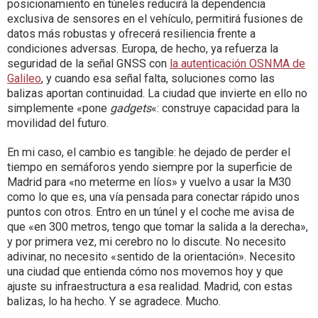
posicionamiento en túneles reducirá la dependencia
exclusiva de sensores en el vehículo, permitirá fusiones de
datos más robustas y ofrecerá resiliencia frente a
condiciones adversas. Europa, de hecho, ya refuerza la
seguridad de la señal GNSS con
la autenticación OSNMA de
Galileo
, y cuando esa señal falta, soluciones como las
balizas aportan continuidad. La ciudad que invierte en ello no
simplemente «pone
gadgets
«: construye capacidad para la
movilidad del futuro.
En mi caso, el cambio es tangible: he dejado de perder el
tiempo en semáforos yendo siempre por la superficie de
Madrid para «no meterme en líos» y vuelvo a usar la M30
como lo que es, una vía pensada para conectar rápido unos
puntos con otros. Entro en un túnel y el coche me avisa de
que «en 300 metros, tengo que tomar la salida a la derecha»,
y por primera vez, mi cerebro no lo discute. No necesito
adivinar, no necesito «sentido de la orientación». Necesito
una ciudad que entienda cómo nos movemos hoy y que
ajuste su infraestructura a esa realidad. Madrid, con estas
balizas, lo ha hecho. Y se agradece. Mucho.