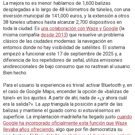
La mejora no es menor: hablamos de 1,600 balizas
desplegadas a lo largo de 48 kilómetros de túneles, con una
inversión municipal de 141,000 euros, y la extensión a otros
38 túneles urbanos hasta alcanzar 2,700 dispositivos en
toda la ciudad. Es
una colaboración con Waze y Google
(la
misma compañía
desde 2013
) que resuelve un problema
clásico de las ciudades modernas: la navegación en
entornos donde no hay visibilidad de satélites. El sistema
empezó a funcionar este 17 de septiembre de 2025 y, a
diferencia de los repetidores de señal, utiliza emisiones
unidireccionales de bajo consumo que no rastrean al usuario.
Bien hecho.
Para el usuario la experiencia es trivial: activar Bluetooth y, en
el caso de Google Maps, encender la opción de «balizas de
túnel» en los ajustes. A partir de ahí, nada de «¿y ahora cuál
era la salida?». La
app
triangula la posición a partir de las
balizas y mantiene el guiado como si estuviésemos en
superficie. La implantación madrileña ha llegado justo
cuando
Google ha incorporado oficialmente esta función que Waze
llevaba años ofreciendo
, algo que por fin democratiza su