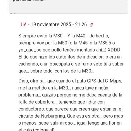
LUA
-
19 noviembre 2025 - 21:26
Siempre evito la M30…. Y la M40… de hecho,
siempre voy por la M50 (o la M45, o la M35,5 o
yo_que_se que pollo tenéis montado ahí…) XDDD
El tío que hizo los cartelitos de indicación, o era un
cachondo, o un psicópata o se fumó vete tú a saber
que… sobre todo, con los de la M30…
Digo, otro si… que cuando el puto GPS del G-Maps,
me ha metido en la M30… nunca tuve ningún
problema… quizás porque no me daba cuenta de la
falta de cobertura… teniendo que lidiar con
conductores, que parece que creen que están en el
circuito de Nürburgring. Que esa es otra… pero mas
o menos, supe salir airoso… igual tengo una flor en
el culo (coloquial).