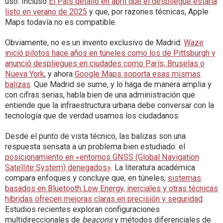
uso. Incluso
El País detalló en abril que el despliegue estaría
listo en verano de 2025
y que, por razones técnicas, Apple
Maps todavía no es compatible.
Obviamente, no es un invento exclusivo de Madrid:
Waze
inició pilotos hace años en túneles como los de Pittsburgh y
anunció despliegues en ciudades como París, Bruselas o
Nueva York
, y ahora
Google Maps soporta esas mismas
balizas
. Que Madrid se sume, y lo haga de manera amplia y
con cifras serias, habla bien de una administración que
entiende que la infraestructura urbana debe conversar con la
tecnología que de verdad usamos los ciudadanos.
Desde el punto de vista técnico, las balizas son una
respuesta sensata a un problema bien estudiado: el
posicionamiento en «entornos GNSS (Global Navigation
Satellite System) denegados»
. La literatura académica
compara enfoques y concluye que, en túneles,
sistemas
basados en Bluetooth Low Energy, inerciales y otras técnicas
híbridas ofrecen mejoras claras en precisión y seguridad
.
Estudios recientes exploran configuraciones
multidireccionales de
beacons
y métodos diferenciales de