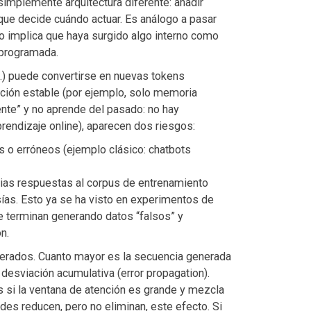
 simplemente arquitectura diferente: añadir
que decide cuándo actuar. Es análogo a pasar
no implica que haya surgido algo interno como
 programada.
c.) puede convertirse en nuevas tokens
ación estable (por ejemplo, solo memoria
ente” y no aprende del pasado: no hay
aprendizaje online), aparecen dos riesgos:
s o erróneos (ejemplo clásico: chatbots
pias respuestas al corpus de entrenamiento
tasías. Esto ya se ha visto en experimentos de
 terminan generando datos “falsos” y
n.
erados. Cuanto mayor es la secuencia generada
esviación acumulativa (error propagation).
 si la ventana de atención es grande y mezcla
es reducen, pero no eliminan, este efecto. Si