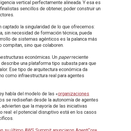
igencia vertical perfectamente alineada. Y esa es
finalistas sencillos de obtener, poder construir un
ctores.
 captado la singularidad de lo que ofrecemos:
a, sin necesidad de formación técnica, pueda
sarrollo de sistemas agénticos es la palanca más
 compitan, sino que colaboren.
aestructuras económicas. Un
paper
reciente
«
describe una plataforma tipo subasta para que
lor. Ese tipo de arquitectura económica da
sino como infraestructura real para agentes
ey habla del modelo de las «
organizaciones
vos se rediseñan desde la autonomía de agentes
, advierten que la mayoría de las iniciativas
 real: el potencial disruptivo está en los casos
íficos.
en su último AWS Summit anunciaron AgentCore
,