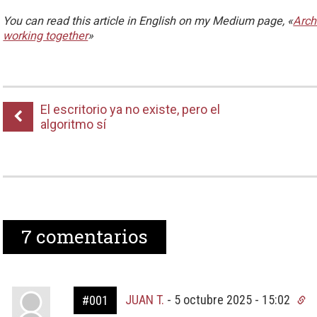
You can read this article in English on my Medium page, «
Arch
working together
»
El escritorio ya no existe, pero el
algoritmo sí
7
comentarios
JUAN T.
-
5 octubre 2025 - 15:02
#001