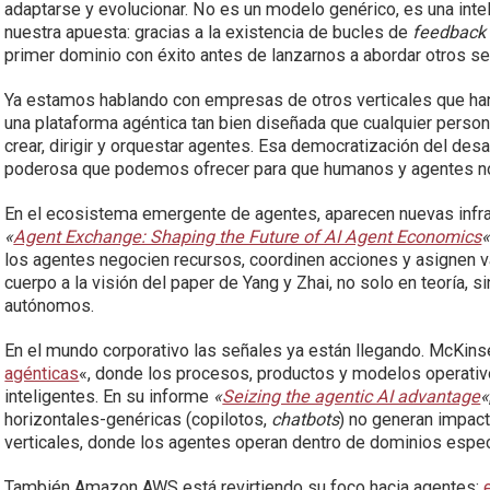
adaptarse y evolucionar. No es un modelo genérico, es una intel
nuestra apuesta: gracias a la existencia de bucles de
feedback
primer dominio con éxito antes de lanzarnos a abordar otros se
Ya estamos hablando con empresas de otros verticales que han
una plataforma agéntica tan bien diseñada que cualquier person
crear, dirigir y orquestar agentes. Esa democratización del de
poderosa que podemos ofrecer para que humanos y agentes no
En el ecosistema emergente de agentes, aparecen nuevas infr
«
Agent Exchange: Shaping the Future of AI Agent Economics
los agentes negocien recursos, coordinen acciones y asignen va
cuerpo a la visión del paper de Yang y Zhai, no solo en teoría, 
autónomos.
En el mundo corporativo las señales ya están llegando. McKins
agénticas
«, donde los procesos, productos y modelos operati
inteligentes. En su informe
«
Seizing the agentic AI advantage
«
horizontales-genéricas (copilotos,
chatbots
) no generan impacto
verticales, donde los agentes operan dentro de dominios espec
También Amazon AWS está revirtiendo su foco hacia agentes: