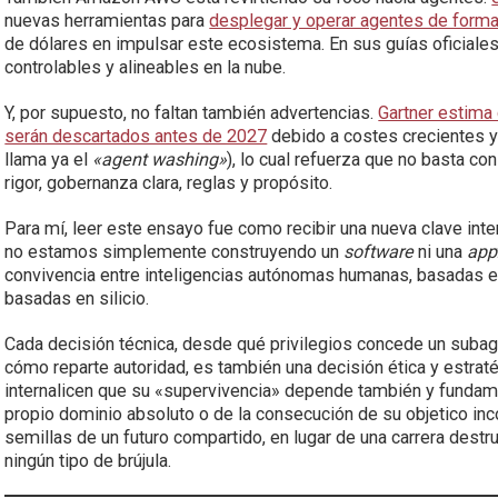
nuevas herramientas para
desplegar y operar agentes de forma
de dólares en impulsar este ecosistema. En sus guías oficiales
controlables y alineables en la nube.
Y, por supuesto, no faltan también advertencias.
Gartner estima
serán descartados antes de 2027
debido a costes crecientes y f
llama ya el
«agent washing»
), lo cual refuerza que no basta co
rigor, gobernanza clara, reglas y propósito.
Para mí, leer este ensayo fue como recibir una nueva clave int
no estamos simplemente construyendo un
software
ni una
app
convivencia entre inteligencias autónomas humanas, basadas e
basadas en silicio.
Cada decisión técnica, desde qué privilegios concede un suba
cómo reparte autoridad, es también una decisión ética y estra
internalicen que su «supervivencia» depende también y fundam
propio dominio absoluto o de la consecución de su objetico in
semillas de un futuro compartido, en lugar de una carrera destr
ningún tipo de brújula.