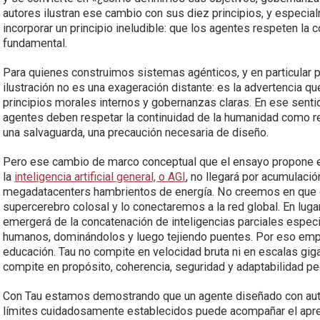
autores ilustran ese cambio con sus diez principios, y especia
incorporar un principio ineludible: que los agentes respeten la
fundamental.
Para quienes construimos sistemas agénticos, y en particular
ilustración no es una exageración distante: es la advertencia qu
principios morales internos y gobernanzas claras. En ese sentid
agentes deben respetar la continuidad de la humanidad como rest
una salvaguarda, una precaución necesaria de diseño.
Pero ese cambio de marco conceptual que el ensayo propone e
la
inteligencia artificial general, o AGI
, no llegará por acumulac
megadatacenters hambrientos de energía. No creemos en que d
supercerebro colosal y lo conectaremos a la red global. En lug
emergerá de la concatenación de inteligencias parciales espec
humanos, dominándolos y luego tejiendo puentes. Por eso e
educación. Tau no compite en velocidad bruta ni en escalas gigan
compite en propósito, coherencia, seguridad y adaptabilidad p
Con Tau estamos demostrando que un agente diseñado con aut
límites cuidadosamente establecidos puede acompañar el aprend