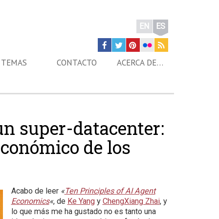
EN
ES
TEMAS
CONTACTO
ACERCA DE…
un super-datacenter:
 económico de los
Acabo de leer
«
Ten Principles of AI Agent
Economics
«
, de
Ke Yang
y
ChengXiang Zhai
, y
lo que más me ha gustado no es tanto una