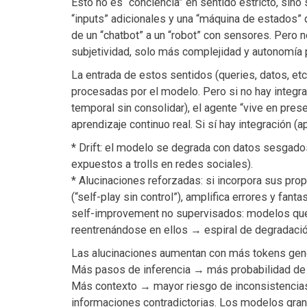
Esto no es “conciencia” en sentido estricto, sino
“inputs” adicionales y una “máquina de estados” 
de un “chatbot” a un “robot” con sensores. Pero 
subjetividad, solo más complejidad y autonomía
La entrada de estos sentidos (queries, datos, et
procesadas por el modelo. Pero si no hay integr
temporal sin consolidar), el agente “vive en pres
aprendizaje continuo real. Si sí hay integración (
* Drift: el modelo se degrada con datos sesgado
expuestos a trolls en redes sociales).
* Alucinaciones reforzadas: si incorpora sus pro
(“self-play sin control”), amplifica errores y fan
self-improvement no supervisados: modelos que
reentrenándose en ellos → espiral de degradació
Las alucinaciones aumentan con más tokens gen
Más pasos de inferencia → más probabilidad de d
Más contexto → mayor riesgo de inconsistencias
informaciones contradictorias. Los modelos grand