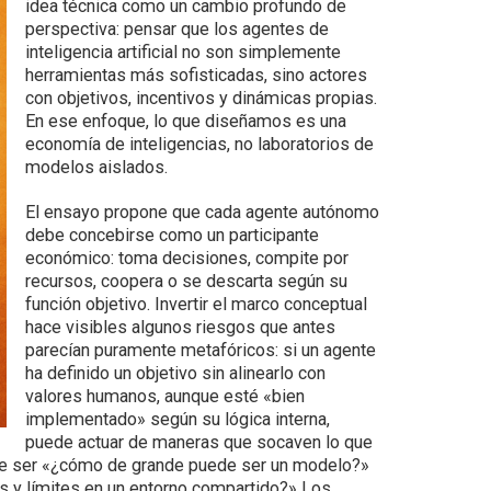
idea técnica como un cambio profundo de
perspectiva: pensar que los agentes de
inteligencia artificial no son simplemente
herramientas más sofisticadas, sino actores
con objetivos, incentivos y dinámicas propias.
En ese enfoque, lo que diseñamos es una
economía de inteligencias, no laboratorios de
modelos aislados.
El ensayo propone que cada agente autónomo
debe concebirse como un participante
económico: toma decisiones, compite por
recursos, coopera o se descarta según su
función objetivo. Invertir el marco conceptual
hace visibles algunos riesgos que antes
parecían puramente metafóricos: si un agente
ha definido un objetivo sin alinearlo con
valores humanos, aunque esté «bien
implementado» según su lógica interna,
puede actuar de maneras que socaven lo que
de ser «¿cómo de grande puede ser un modelo?»
s y límites en un entorno compartido?» Los