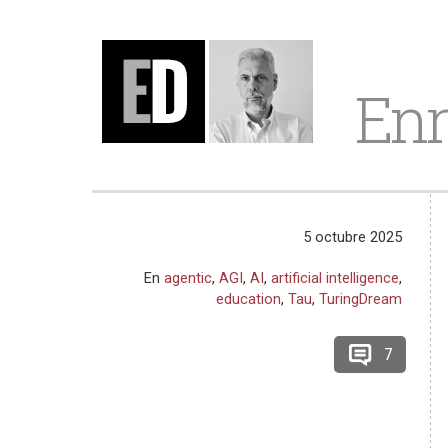
Enr
5 octubre 2025
En
agentic
,
AGI
,
AI
,
artificial intelligence
,
education
,
Tau
,
TuringDream
7