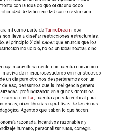
lmente con la idea de que el diseño debe
 continuidad de la humanidad como restricción
 para mí como parte de
TuringDream
, esa
e nos lleva a diseñar restricciones estructurales,
o, el principio X del
paper
, que enuncia que los
ricción ineludible, no es un ideal neutral, sino
ncaja maravillosamente con nuestra convicción:
ión masiva de microprocesadores en monstruosos
e un día para otro nos despertaremos con un
ar de eso, pensamos que la inteligencia general
ializadas: profundizando en algunos dominios
mpezamos con
Tau
, nuestra apuesta vertical para
tescas, ni en librerías repetitivas de lecciones:
edagógica. Agentes que saben lo que hacen.
onomía razonada, incentivos razonables y
izaje humano, personalizar rutas, corregir,