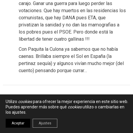
carajo. Ganar una guerra para luego perder las
votaciones. Que hay muertos en las residencias los
comunistas, que hay DANA pues ETA, que
privatizan la sanidad y no dan las mamografias a
los pobres pues el PSOE. Pero donde está la
libertad de tener cuatro gallinas !!!
Con Paquita la Culona ya sabemos que no había
caenas. Brillaba siempre el Sol en España (la
pertinaz sequía) y algunos vivían mucho mejor (del
cuento) pensando porque currar…
Utilizo
cookies
para ofrecer la mejor experiencia en este sitio web.
Puedes aprender más sobre qué
cookies
utilizo o cambiarlas en
Dejar un Comentario
los ajustes.
Aceptar
Ajustes
Los comentarios están cerrados