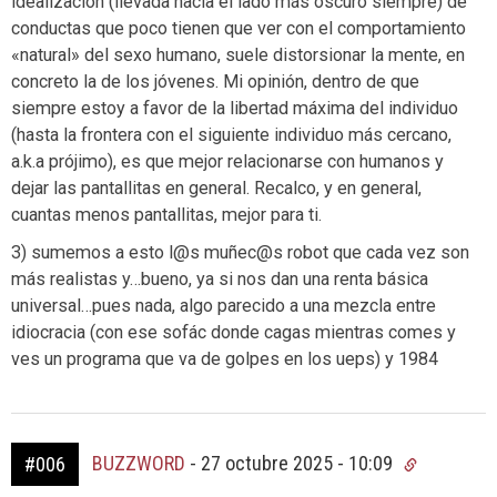
idealización (llevada hacia el lado más oscuro siempre) de
conductas que poco tienen que ver con el comportamiento
«natural» del sexo humano, suele distorsionar la mente, en
concreto la de los jóvenes. Mi opinión, dentro de que
siempre estoy a favor de la libertad máxima del individuo
(hasta la frontera con el siguiente individuo más cercano,
a.k.a prójimo), es que mejor relacionarse con humanos y
dejar las pantallitas en general. Recalco, y en general,
cuantas menos pantallitas, mejor para ti.
3) sumemos a esto l@s muñec@s robot que cada vez son
más realistas y…bueno, ya si nos dan una renta básica
universal…pues nada, algo parecido a una mezcla entre
idiocracia (con ese sofác donde cagas mientras comes y
ves un programa que va de golpes en los ueps) y 1984
BUZZWORD
-
27 octubre 2025 - 10:09
#006